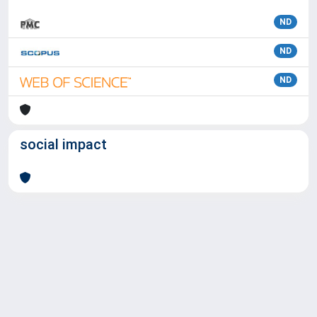
ND
ND
ND
social impact
Powered by
IRIS
-
about IRIS
-
Utilizzo dei cookie