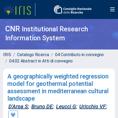
CNR
Institutional Research
Information System
IRIS
Catalogo Ricerca
04 Contributo in convegno
04.02 Abstract in Atti di convegno
A geographically weighted regression
model for geothermal potential
assessment in mediterranean cultural
landscape
D'Arpa S
;
Bruno DE
;
Leucci G
;
Uricchio VF
;