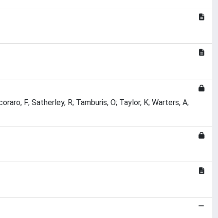
raro, F; Satherley, R; Tamburis, O; Taylor, K; Warters, A;