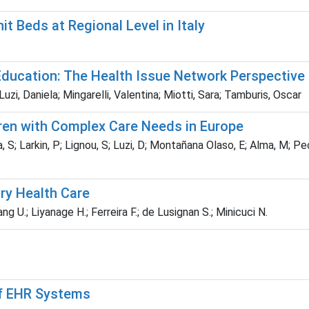
it Beds at Regional Level in Italy
Education: The Health Issue Network Perspective
 Luzi, Daniela; Mingarelli, Valentina; Miotti, Sara; Tamburis, Oscar
ren with Complex Care Needs in Europe
; Larkin, P; Lignou, S; Luzi, D; Montañana Olaso, E; Alma, M; Peco
ry Health Care
ng U.; Liyanage H.; Ferreira F.; de Lusignan S.; Minicuci N.
of EHR Systems