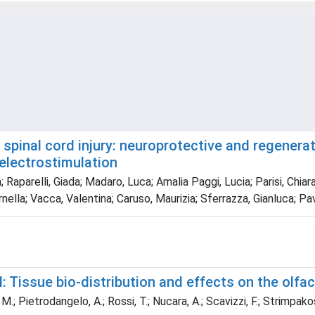
ic spinal cord injury: neuroprotective and regenera
electrostimulation
a; Raparelli, Giada; Madaro, Luca; Amalia Paggi, Lucia; Parisi, Chia
lla; Vacca, Valentina; Caruso, Maurizia; Sferrazza, Gianluca; Pavo
: Tissue bio-distribution and effects on the olfa
M.; Pietrodangelo, A.; Rossi, T.; Nucara, A.; Scavizzi, F.; Strimpakos,