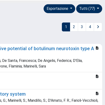
Esportazione
Tutti (77)
1
2
3
4
tive potential of botulinum neurotoxin type A
ra; De Santa, Francesca; De Angelis, Federica; D'Elia,
ne, Flaminia; Marinelli, Sara
ctory system
 G.; Marinelli, S.; Mandillo, S.; D'Amato, F. R.; Farioli-Vecchioli,