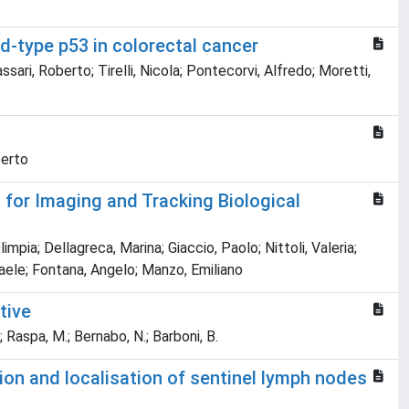
d-type p53 in colorectal cancer
ssari, Roberto; Tirelli, Nicola; Pontecorvi, Alfredo; Moretti,
berto
for Imaging and Tracking Biological
mpia; Dellagreca, Marina; Giaccio, Paolo; Nittoli, Valeria;
faele; Fontana, Angelo; Manzo, Emiliano
tive
F.; Raspa, M.; Bernabo, N.; Barboni, B.
n and localisation of sentinel lymph nodes