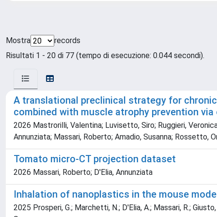
Mostra
records
Risultati 1 - 20 di 77 (tempo di esecuzione: 0.044 secondi).
A translational preclinical strategy for chron
combined with muscle atrophy prevention via 
2026 Mastrorilli, Valentina; Luvisetto, Siro; Ruggieri, Veronic
Annunziata; Massari, Roberto; Amadio, Susanna; Rossetto, Orne
Tomato micro-CT projection dataset
2026 Massari, Roberto; D'Elia, Annunziata
Inhalation of nanoplastics in the mouse model
2025 Prosperi, G.; Marchetti, N.; D'Elia, A.; Massari, R.; Giusto, 