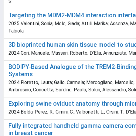
S.
Targeting the MDM2-MDM4 interaction interface
2025 Valentini, Sonia; Mele, Giada; Attili, Marika; Assenza, Ma
Fabiola
3D bioprinted human skin tissue model to st
2024 Gori, Manuele; Massari, Roberto; D’Elia, Annunziata; Mari
BODIPY-Based Analogue of the TREM2-Binding M
Systems
2024 Fioretto, Laura; Gallo, Carmela; Mercogliano, Marcello; Zi
Ambrosino, Concetta; Sordino, Paolo; Soluri, Alessandro; Sol
Exploring swine oviduct anatomy through mi
2024 Belda-Perez, R.; Cimini, C.; Valbonetti, L.; Orsini, T.; D'Eli
Fully integrated handheld gamma camera comp
in breast cancer