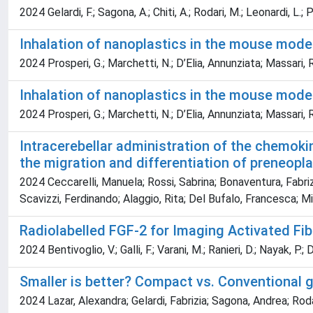
2024 Gelardi, F.; Sagona, A.; Chiti, A.; Rodari, M.; Leonardi, L.; 
Inhalation of nanoplastics in the mouse model
2024 Prosperi, G.; Marchetti, N.; D’Elia, Annunziata; Massari, R
Inhalation of nanoplastics in the mouse model
2024 Prosperi, G.; Marchetti, N.; D’Elia, Annunziata; Massari, R
Intracerebellar administration of the chemok
the migration and differentiation of preneopla
2024 Ceccarelli, Manuela; Rossi, Sabrina; Bonaventura, Fabrizi
Scavizzi, Ferdinando; Alaggio, Rita; Del Bufalo, Francesca; Mi
Radiolabelled FGF-2 for Imaging Activated Fi
2024 Bentivoglio, V.; Galli, F.; Varani, M.; Ranieri, D.; Nayak, P.; D'
Smaller is better? Compact vs. Conventional 
2024 Lazar, Alexandra; Gelardi, Fabrizia; Sagona, Andrea; Rodar