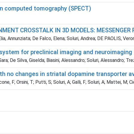
sion computed tomography (SPECT)
MENT CROSSTALK IN 3D MODELS: MESSENGER 
lia, Annunziata; De Falco, Elena; Soluri, Andrea; DE PAOLIS, Vero
system for preclinical imaging and neuroimaging
, Sara; De Silva, Giselda; Biasini, Alessandro; Soluri, Alessandro; T
th no changes in striatal dopamine transporter ava
ne, F; Orsini, T; Putti, S; Soluri, A; Galli, F; Soluri, A; Mattei, M; 