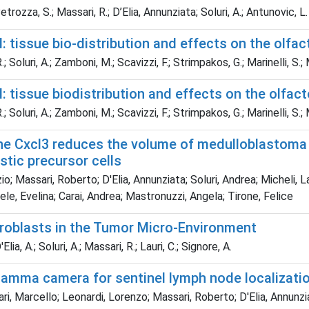
Petrozza, S.; Massari, R.; D’Elia, Annunziata; Soluri, A.; Antunovic, L.
: tissue bio-distribution and effects on the olfa
.; Soluri, A.; Zamboni, M.; Scavizzi, F.; Strimpakos, G.; Marinelli, 
: tissue biodistribution and effects on the olfac
.; Soluri, A.; Zamboni, M.; Scavizzi, F.; Strimpakos, G.; Marinelli, 
ine Cxcl3 reduces the volume of medulloblastoma
stic precursor cells
o; Massari, Roberto; D'Elia, Annunziata; Soluri, Andrea; Micheli, L
ele, Evelina; Carai, Andrea; Mastronuzzi, Angela; Tirone, Felice
broblasts in the Tumor Micro-Environment
Elia, A.; Soluri, A.; Massari, R.; Lauri, C.; Signore, A.
gamma camera for sentinel lymph node localizatio
i, Marcello; Leonardi, Lorenzo; Massari, Roberto; D'Elia, Annunziata