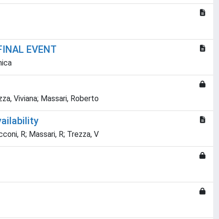
FINAL EVENT
nica
rezza, Viviana; Massari, Roberto
ilability
Cicconi, R; Massari, R; Trezza, V