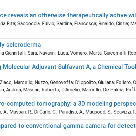
 reveals an otherwise therapeutically active wil
ria Rita; Saccoccia, Fulvio; Sardina, Francesca; Rinaldo, Cinzia; Ma
udy scleroderma
a Giannitelli, Sara; Navarini, Luca; Vomero, Marta; Giacomelli, Ro
olecular Adjuvant Sulfavant A, a Chemical Tool 
aco, Marcello; Nuzzo, Genoveffa; D'Ippolito, Giuliana; Follero, Oli
uri, Andrea; Massari, Roberto; D'Amelio, Marcello; De Palma, Raf
cro-computed tomography: a 3D modeling perspec
a, A.; Massari, R.; Di Carlo, C.; Paradiso, A.; Maqsood, S.; Scavizzi, 
ared to conventional gamma camera for detectio