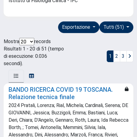
Istituto di Fisiologia Clinica - IFC
Esportazione
Tutti (51)
Mostra
records
Risultati 1 - 20 di 51 (tempo
di esecuzione: 0.036
1
2
3
secondi).
BANDO RICERCA COVID 19 TOSCANA.
Relazione tecnica finale
2024 Pratali, Lorenza; Rial, Michela; Cardinali, Serena; DE
GIOVANNI, Jessica; Buzzigoli, Emma; Bastiani, Luca;
Deri, Chiara; D'Angelo, Gennaro; Roth, Laura; Ida Rebecca
Borth, ; Tomei, Antonella; Memmini, Silvia; Iala,
Alessandro; Dini, Alessandro; Marzoli, Franca; Rivieri,