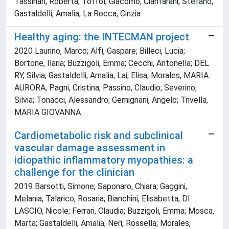
Tassinari, Roberta; Toffol, Giacomo; Cianfarani, Stefano;
Gastaldelli, Amalia; La Rocca, Cinzia
Healthy aging: the INTECMAN project
2020 Laurino, Marco; Alfì, Gaspare; Billeci, Lucia;
Bortone, Ilaria; Buzzigoli, Emma; Cecchi, Antonella; DEL
RY, Silvia; Gastaldelli, Amalia; Lai, Elisa; Morales, MARIA
AURORA; Pagni, Cristina; Passino, Claudio; Severino,
Silvia; Tonacci, Alessandro; Gemignani, Angelo; Trivella,
MARIA GIOVANNA
Cardiometabolic risk and subclinical
vascular damage assessment in
idiopathic inflammatory myopathies: a
challenge for the clinician
2019 Barsotti, Simone; Saponaro, Chiara; Gaggini,
Melania; Talarico, Rosaria; Bianchini, Elisabetta; DI
LASCIO, Nicole; Ferrari, Claudia; Buzzigoli, Emma; Mosca,
Marta; Gastaldelli, Amalia; Neri, Rossella; Morales,