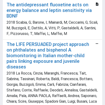
The antidepressant fluoxetine acts on
energy balance and leptin sensitivity via
BDNF
2018 Scabia, G; Barone, I; Mainardi, M; Ceccarini, G; Scali,
M; Buzzigoli, E; Dattilo, A; Vitti, P; Gastaldelli, A; Santini,
F; Pizzorusso, T; Maffei, L; Maffei, M
The LIFE PERSUADED project approach
on phthalates and bisphenol A
biomonitoring in Italian mother-child
pairs linking exposure and juvenile
diseases
2018 La Rocca, Cinzia; Maranghi, Francesca; Tait,
Sabrina; Tassinari, Roberta; Baldi, Francesca; Bottaro,
Giorgia; Buzzigoli, Emma; Carli, Fabrizia; Cianfarani,
Stefano; Conte, Raffaele; Deodati, Annalisa; Gastaldelli,
Amalia; Pala, ANNA PAOLA; Raffaelli, Andrea; Saponaro,
Chiara; Scire, Giuseppe; Spadoni Gian, Luigi; Busani, Luca