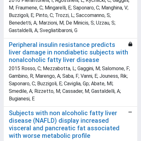
2016 Pierantonelli, I; Agostinelli, L; Rychlicki, C; Gaggini,
M; Fraumene, C; Mingarelli, E; Saponaro, C; Manghina, V;
Buzzigoli, E; Pinto, C; Trozzi, L; Saccomanno, S;
Benedetti, A; Marzioni, M; De Minicis, S; Uzzau, S;
Gastaldelli, A; Svegliatibaroni, G
Peripheral insulin resistance predicts
liver damage in nondiabetic subjects with
nonalcoholic fatty liver disease
2015 Rosso, C; Mezzabotta, L; Gaggini, M; Salomone, F;
Gambino, R; Marengo, A; Saba, F; Vanni, E; Jouness, Rik;
Saponaro, C; Buzzigoli, E; Caviglia, Gp; Abate, Ml;
Smedile, A; Rizzetto, M; Cassader, M; Gastaldelli, A;
Bugianesi, E
Subjects with non alcoholic fatty liver
disease (NAFLD) display increased
visceral and pancreatic fat associated
with worse metabolic profile