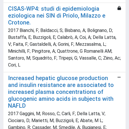
CISAS-WP4: studi di epidemiologia
eziologica nei SIN di Priolo, Milazzo e
Crotone.
2017 Bianchi, F; Baldacci, S; Bisbano, A; Bolignano, D;
Bustaffa, E; Buzzigoli, E; Calabrò, A; Coi, A; Della Latta,
V; Faita, F; Gastaldelli, A; Gorini, F; Mezzasalma, L;
Minichilli, F; Pingitore, A; Quattrone, G Romanelli AM;
Santoro, M; Squadrito, F; Tripepi, G; Vassalle, C; Ziino, Ac;
Cori, L
Increased hepatic glucose production
and insulin resistance are associated to
increased plasma concentrations of
glucogenic amino acids in subjects with
NAFLD
2017 Gaggini, M; Rosso, C; Carli, F; Della Latta, V;
Ciociaro, D; Marietti, M; Buzzigoli, E; Abate, M L;
Gambino, R; Cassader, M; Smedile, A; Bugianesi, E;