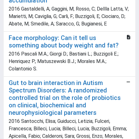
accumulation
2016 Gastaldelli, A; Gaggini, M; Rosso, C; Dellla Latta, V;
Marietti, M; Caviglia, G; Carli, F; Buzzigoli, E; Ciociaro, D;
Abate, M; Smedile, A; Saracco, G; Bugianesi, E
Face morphology: Can it tell us
something about body weight and fat?
2016 Pascali M.A.; Giorgi D.; Bastiani L.; Buzzigoli E.;
Henriquez P.; Matuszewski B.J.; Morales M.A.;
Colantonio S.
Gut to brain interaction in Autism
Spectrum Disorders: A randomized
controlled trial on the role of probiotics
on clinical, biochemical and
neurophysiological parameters
2016 Santocchi, Elisa; Guiducci, Letizia; Fulceri,
Francesca; Billeci, Lucia; Billeci, Lucia; Buzzigoli, Emma;
Apicella, Fabio; Calderoni, Sara; Grossi, Enzo; Morales,