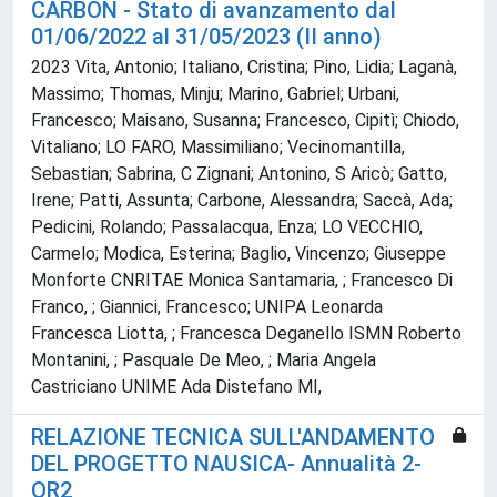
CARBON - Stato di avanzamento dal
01/06/2022 al 31/05/2023 (II anno)
2023 Vita, Antonio; Italiano, Cristina; Pino, Lidia; Laganà,
Massimo; Thomas, Minju; Marino, Gabriel; Urbani,
Francesco; Maisano, Susanna; Francesco, Cipitì; Chiodo,
Vitaliano; LO FARO, Massimiliano; Vecinomantilla,
Sebastian; Sabrina, C Zignani; Antonino, S Aricò; Gatto,
Irene; Patti, Assunta; Carbone, Alessandra; Saccà, Ada;
Pedicini, Rolando; Passalacqua, Enza; LO VECCHIO,
Carmelo; Modica, Esterina; Baglio, Vincenzo; Giuseppe
Monforte CNRITAE Monica Santamaria, ; Francesco Di
Franco, ; Giannici, Francesco; UNIPA Leonarda
Francesca Liotta, ; Francesca Deganello ISMN Roberto
Montanini, ; Pasquale De Meo, ; Maria Angela
Castriciano UNIME Ada Distefano MI,
RELAZIONE TECNICA SULL'ANDAMENTO
DEL PROGETTO NAUSICA- Annualità 2-
OR2