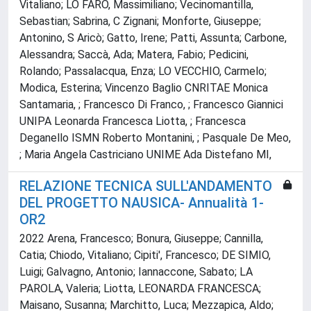
Vitaliano; LO FARO, Massimiliano; Vecinomantilla,
Sebastian; Sabrina, C Zignani; Monforte, Giuseppe;
Antonino, S Aricò; Gatto, Irene; Patti, Assunta; Carbone,
Alessandra; Saccà, Ada; Matera, Fabio; Pedicini,
Rolando; Passalacqua, Enza; LO VECCHIO, Carmelo;
Modica, Esterina; Vincenzo Baglio CNRITAE Monica
Santamaria, ; Francesco Di Franco, ; Francesco Giannici
UNIPA Leonarda Francesca Liotta, ; Francesca
Deganello ISMN Roberto Montanini, ; Pasquale De Meo,
; Maria Angela Castriciano UNIME Ada Distefano MI,
RELAZIONE TECNICA SULL'ANDAMENTO
DEL PROGETTO NAUSICA- Annualità 1-
OR2
2022 Arena, Francesco; Bonura, Giuseppe; Cannilla,
Catia; Chiodo, Vitaliano; Cipiti', Francesco; DE SIMIO,
Luigi; Galvagno, Antonio; Iannaccone, Sabato; LA
PAROLA, Valeria; Liotta, LEONARDA FRANCESCA;
Maisano, Susanna; Marchitto, Luca; Mezzapica, Aldo;