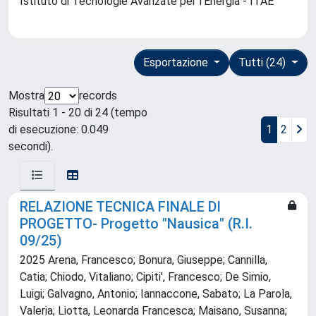
Istituto di Tecnologie Avanzate per l'Energia - ITAE
Esportazione
Tutti (24)
Mostra
records
Risultati 1 - 20 di 24 (tempo
di esecuzione: 0.049
1
2
secondi).
RELAZIONE TECNICA FINALE DI
PROGETTO- Progetto "Nausica" (R.I.
09/25)
2025 Arena, Francesco; Bonura, Giuseppe; Cannilla,
Catia; Chiodo, Vitaliano; Cipiti', Francesco; De Simio,
Luigi; Galvagno, Antonio; Iannaccone, Sabato; La Parola,
Valeria; Liotta, Leonarda Francesca; Maisano, Susanna;