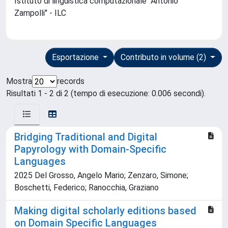
Istituto di linguistica computazionale "Antonio
Zampolli" - ILC
Esportazione
Contributo in volume (2)
Mostra
records
Risultati 1 - 2 di 2 (tempo di esecuzione: 0.006 secondi).
Bridging Traditional and Digital
Papyrology with Domain-Specific
Languages
2025 Del Grosso, Angelo Mario; Zenzaro, Simone;
Boschetti, Federico; Ranocchia, Graziano
Making digital scholarly editions based
on Domain Specific Languages