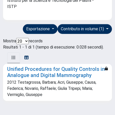
Istituto per la Scienza e Tecnologia dei Plasmi -
ISTP
Esportazione
Contributo in volume (1)
Mostra
records
Risultati 1 - 1 di 1 (tempo di esecuzione: 0.028 secondi).
Unified Procedures for Quality Controls in
Analogue and Digital Mammography
2012 Testagrossa, Barbara; Acri, Giuseppe; Causa,
Federica; Novario, Raffaele; Giulia Tripepi, Maria;
Vermiglio, Giuseppe