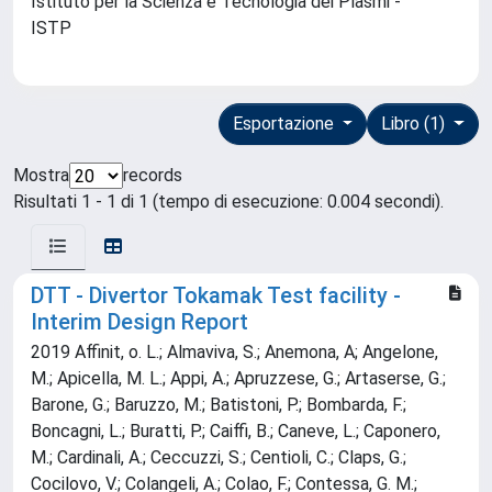
Istituto per la Scienza e Tecnologia dei Plasmi -
ISTP
Esportazione
Libro (1)
Mostra
records
Risultati 1 - 1 di 1 (tempo di esecuzione: 0.004 secondi).
DTT - Divertor Tokamak Test facility -
Interim Design Report
2019 Affinit, o. L.; Almaviva, S.; Anemona, A; Angelone,
M.; Apicella, M. L.; Appi, A.; Apruzzese, G.; Artaserse, G.;
Barone, G.; Baruzzo, M.; Batistoni, P.; Bombarda, F.;
Boncagni, L.; Buratti, P.; Caiffi, B.; Caneve, L.; Caponero,
M.; Cardinali, A.; Ceccuzzi, S.; Centioli, C.; Claps, G.;
Cocilovo, V.; Colangeli, A.; Colao, F.; Contessa, G. M.;