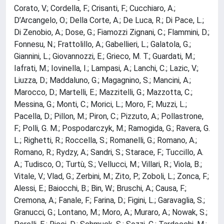
Corato, V.; Cordella, F.; Crisanti, F.; Cucchiaro, A.;
D’Arcangelo, O.; Della Corte, A.; De Luca, R.; Di Pace, L.;
Di Zenobio, A.; Dose, G.; Fiamozzi Zignani, C.; Flammini, D.;
Fonnesu, N.; Frattolillo, A.; Gabellieri, L.; Galatola, G.;
Giannini, L.; Giovannozzi, E.; Grieco, M. T.; Guardati, M.;
Iafrati, M.; Iovinella, I.; Lampasi, A.; Lanchi, C.; Lazic, V.;
Liuzza, D.; Maddaluno, G.; Magagnino, S.; Mancini, A.;
Marocco, D.; Martelli, E.; Mazzitelli, G.; Mazzotta, C.;
Messina, G.; Monti, C.; Morici, L.; Moro, F.; Muzzi, L.;
Pacella, D.; Pillon, M.; Piron, C.; Pizzuto, A.; Pollastrone,
F.; Polli, G. M.; Pospodarczyk, M.; Ramogida, G.; Ravera, G.
L.; Righetti, R.; Roccella, S.; Romanelli, G.; Romano, A.;
Romano, R.; Rydzy, A.; Sandri, S.; Starace, F.; Tuccillo, A.
A.; Tudisco, O.; Turtù, S.; Vellucci, M.; Villari, R.; Viola, B.;
Vitale, V.; Vlad, G.; Zerbini, M.; Zito, P.; Zoboli, L.; Zonca, F.;
Alessi, E.; Baiocchi, B.; Bin, W.; Bruschi, A.; Causa, F.;
Cremona, A.; Fanale, F.; Farina, D.; Figini, L.; Garavaglia, S.;
Granucci, G.; Lontano, M.; Moro, A.; Muraro, A.; Nowak, S.;