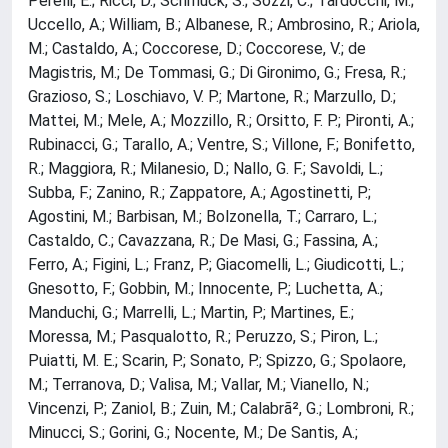
Perelli, E.; Ricci, D.; Schmuck, S.; Sozzi, C.; Tardocchi, M.;
Uccello, A.; William, B.; Albanese, R.; Ambrosino, R.; Ariola,
M.; Castaldo, A.; Coccorese, D.; Coccorese, V.; de
Magistris, M.; De Tommasi, G.; Di Gironimo, G.; Fresa, R.;
Grazioso, S.; Loschiavo, V. P.; Martone, R.; Marzullo, D.;
Mattei, M.; Mele, A.; Mozzillo, R.; Orsitto, F. P.; Pironti, A.;
Rubinacci, G.; Tarallo, A.; Ventre, S.; Villone, F.; Bonifetto,
R.; Maggiora, R.; Milanesio, D.; Nallo, G. F.; Savoldi, L.;
Subba, F.; Zanino, R.; Zappatore, A.; Agostinetti, P.;
Agostini, M.; Barbisan, M.; Bolzonella, T.; Carraro, L.;
Castaldo, C.; Cavazzana, R.; De Masi, G.; Fassina, A.;
Ferro, A.; Figini, L.; Franz, P.; Giacomelli, L.; Giudicotti, L.;
Gnesotto, F.; Gobbin, M.; Innocente, P.; Luchetta, A.;
Manduchi, G.; Marrelli, L.; Martin, P.; Martines, E.;
Moressa, M.; Pasqualotto, R.; Peruzzo, S.; Piron, L.;
Puiatti, M. E.; Scarin, P.; Sonato, P.; Spizzo, G.; Spolaore,
M.; Terranova, D.; Valisa, M.; Vallar, M.; Vianello, N.;
Vincenzi, P.; Zaniol, B.; Zuin, M.; Calabrã², G.; Lombroni, R.;
Minucci, S.; Gorini, G.; Nocente, M.; De Santis, A.;