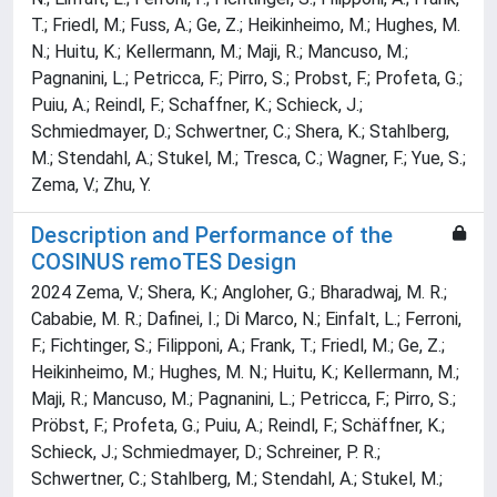
T.; Friedl, M.; Fuss, A.; Ge, Z.; Heikinheimo, M.; Hughes, M.
N.; Huitu, K.; Kellermann, M.; Maji, R.; Mancuso, M.;
Pagnanini, L.; Petricca, F.; Pirro, S.; Probst, F.; Profeta, G.;
Puiu, A.; Reindl, F.; Schaffner, K.; Schieck, J.;
Schmiedmayer, D.; Schwertner, C.; Shera, K.; Stahlberg,
M.; Stendahl, A.; Stukel, M.; Tresca, C.; Wagner, F.; Yue, S.;
Zema, V.; Zhu, Y.
Description and Performance of the
COSINUS remoTES Design
2024 Zema, V.; Shera, K.; Angloher, G.; Bharadwaj, M. R.;
Cababie, M. R.; Dafinei, I.; Di Marco, N.; Einfalt, L.; Ferroni,
F.; Fichtinger, S.; Filipponi, A.; Frank, T.; Friedl, M.; Ge, Z.;
Heikinheimo, M.; Hughes, M. N.; Huitu, K.; Kellermann, M.;
Maji, R.; Mancuso, M.; Pagnanini, L.; Petricca, F.; Pirro, S.;
Pröbst, F.; Profeta, G.; Puiu, A.; Reindl, F.; Schäffner, K.;
Schieck, J.; Schmiedmayer, D.; Schreiner, P. R.;
Schwertner, C.; Stahlberg, M.; Stendahl, A.; Stukel, M.;