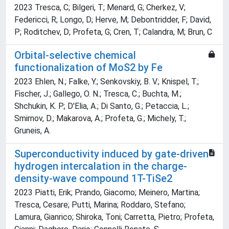
2023 Tresca, C; Bilgeri, T; Menard, G; Cherkez, V;
Federicci, R; Longo, D; Herve, M; Debontridder, F; David,
P; Roditchev, D; Profeta, G; Cren, T; Calandra, M; Brun, C
Orbital-selective chemical
functionalization of MoS2 by Fe
2023 Ehlen, N.; Falke, Y.; Senkovskiy, B. V.; Knispel, T.;
Fischer, J.; Gallego, O. N.; Tresca, C.; Buchta, M.;
Shchukin, K. P.; D'Elia, A.; Di Santo, G.; Petaccia, L.;
Smirnov, D.; Makarova, A.; Profeta, G.; Michely, T.;
Gruneis, A.
Superconductivity induced by gate-driven
hydrogen intercalation in the charge-
density-wave compound 1T-TiSe2
2023 Piatti, Erik; Prando, Giacomo; Meinero, Martina;
Tresca, Cesare; Putti, Marina; Roddaro, Stefano;
Lamura, Gianrico; Shiroka, Toni; Carretta, Pietro; Profeta,