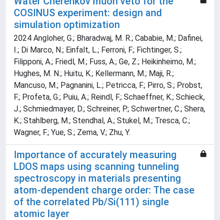
Water Cherenkov muon veto for the
COSINUS experiment: design and
simulation optimization
2024 Angloher, G.; Bharadwaj, M. R.; Cababie, M.; Dafinei,
I.; Di Marco, N.; Einfalt, L.; Ferroni, F.; Fichtinger, S.;
Filipponi, A.; Friedl, M.; Fuss, A.; Ge, Z.; Heikinheimo, M.;
Hughes, M. N.; Huitu, K.; Kellermann, M.; Maji, R.;
Mancuso, M.; Pagnanini, L.; Petricca, F.; Pirro, S.; Probst,
F.; Profeta, G.; Puiu, A.; Reindl, F.; Schaeffner, K.; Schieck,
J.; Schmiedmayer, D.; Schreiner, P.; Schwertner, C.; Shera,
K.; Stahlberg, M.; Stendhal, A.; Stukel, M.; Tresca, C.;
Wagner, F.; Yue, S.; Zema, V.; Zhu, Y.
Importance of accurately measuring
LDOS maps using scanning tunneling
spectroscopy in materials presenting
atom-dependent charge order: The case
of the correlated Pb/Si(111) single
atomic layer