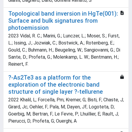
Gianni; Daghero, Dario; Gonnelli Renato, S
Topological band inversion in HgTe(001):
Surface and bulk signatures from
photoemission
2023 Vidal, R. C.; Marini, G.; Lunczer, L.; Moser, S.; Furst,
L.; Issing, J.; Jozwiak, C.; Bostwick, A.; Rotenberg, E.;
Gould, C.; Buhmann, H.; Beugeling, W.; Sangiovanni, G.; Di
Sante, D.; Profeta, G.; Molenkamp, L. W.; Bentmann, H.;
Reinert, F.
?-As2Te3 as a platform for the
exploration of the electronic band
structure of single layer ?-tellurene
2022 Khalil, L; Forcella, Pm; Kremer, G; Bisti, F; Chaste, J;
Girard, Jc; Oehler, F; Pala, M; Dayen, Jf; Logoteta, D;
Goerbig, M; Bertran, F; Le Fevre, P; Lhuillier, E; Rault, J;
Pierucci, D; Profeta, G; Ouerghi, A