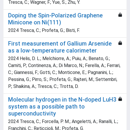
Tresca, C.; Wagner, F.; Yue, S.; Zhu, Y.
Doping the Spin-Polarized Graphene
Minicone on Ni(111)
2024 Tresca, C.; Profeta, G.; Bisti, F.
First measurement of Gallium Arsenide
as a low-temperature calorimeter
2024 Helis, D. L.; Melchiorre, A.; Puiu, A.; Benato, G.;
Carniti, P.; Continenza, A.; Di Marco, N.; Ferella, A.; Ferrari,
C.; Giannessi, F.; Gotti, C.; Monticone, E.; Pagnanini, L.;
Pessina, G.; Pirro, S.; Profeta, G.; Rajteri, M.; Settembri,
P.; Shaikina, A.; Tresca, C.; Trotta, D.
Molecular hydrogen in the N-doped LuH3
system as a possible path to
superconductivity
2024 Tresca, C.; Forcella, P. M.; Angeletti, A.; Ranalli, L.;
Franchini, C.; Reticcioli, M.; Profeta, G.