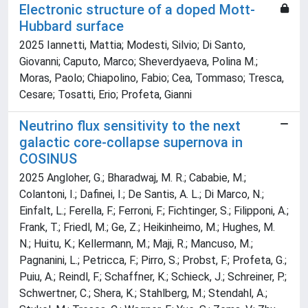
Electronic structure of a doped Mott-
Hubbard surface
2025 Iannetti, Mattia; Modesti, Silvio; Di Santo,
Giovanni; Caputo, Marco; Sheverdyaeva, Polina M.;
Moras, Paolo; Chiapolino, Fabio; Cea, Tommaso; Tresca,
Cesare; Tosatti, Erio; Profeta, Gianni
Neutrino flux sensitivity to the next
galactic core-collapse supernova in
COSINUS
2025 Angloher, G.; Bharadwaj, M. R.; Cababie, M.;
Colantoni, I.; Dafinei, I.; De Santis, A. L.; Di Marco, N.;
Einfalt, L.; Ferella, F.; Ferroni, F.; Fichtinger, S.; Filipponi, A.;
Frank, T.; Friedl, M.; Ge, Z.; Heikinheimo, M.; Hughes, M.
N.; Huitu, K.; Kellermann, M.; Maji, R.; Mancuso, M.;
Pagnanini, L.; Petricca, F.; Pirro, S.; Probst, F.; Profeta, G.;
Puiu, A.; Reindl, F.; Schaffner, K.; Schieck, J.; Schreiner, P.;
Schwertner, C.; Shera, K.; Stahlberg, M.; Stendahl, A.;