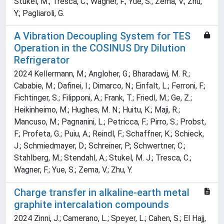
Stukel, M.; Tresca, C.; Wagner, F.; Yue, S.; Zema, V.; Zhu,
Y.; Pagliaroli, G.
A Vibration Decoupling System for TES
Operation in the COSINUS Dry Dilution
Refrigerator
2024 Kellermann, M.; Angloher, G.; Bharadawj, M. R.;
Cababie, M.; Dafinei, I.; Dimarco, N.; Einfalt, L.; Ferroni, F.;
Fichtinger, S.; Filipponi, A.; Frank, T.; Friedl, M.; Ge, Z.;
Heikinheimo, M.; Hughes, M. N.; Huitu, K.; Maji, R.;
Mancuso, M.; Pagnanini, L.; Petricca, F.; Pirro, S.; Probst,
F.; Profeta, G.; Puiu, A.; Reindl, F.; Schaffner, K.; Schieck,
J.; Schmiedmayer, D.; Schreiner, P.; Schwertner, C.;
Stahlberg, M.; Stendahl, A.; Stukel, M. J.; Tresca, C.;
Wagner, F.; Yue, S.; Zema, V.; Zhu, Y.
Charge transfer in alkaline-earth metal
graphite intercalation compounds
2024 Zinni, J.; Camerano, L.; Speyer, L.; Cahen, S.; El Hajj,