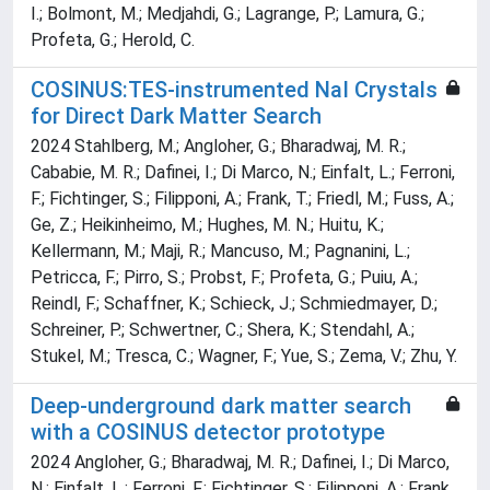
I.; Bolmont, M.; Medjahdi, G.; Lagrange, P.; Lamura, G.;
Profeta, G.; Herold, C.
COSINUS:TES-instrumented NaI Crystals
for Direct Dark Matter Search
2024 Stahlberg, M.; Angloher, G.; Bharadwaj, M. R.;
Cababie, M. R.; Dafinei, I.; Di Marco, N.; Einfalt, L.; Ferroni,
F.; Fichtinger, S.; Filipponi, A.; Frank, T.; Friedl, M.; Fuss, A.;
Ge, Z.; Heikinheimo, M.; Hughes, M. N.; Huitu, K.;
Kellermann, M.; Maji, R.; Mancuso, M.; Pagnanini, L.;
Petricca, F.; Pirro, S.; Probst, F.; Profeta, G.; Puiu, A.;
Reindl, F.; Schaffner, K.; Schieck, J.; Schmiedmayer, D.;
Schreiner, P.; Schwertner, C.; Shera, K.; Stendahl, A.;
Stukel, M.; Tresca, C.; Wagner, F.; Yue, S.; Zema, V.; Zhu, Y.
Deep-underground dark matter search
with a COSINUS detector prototype
2024 Angloher, G.; Bharadwaj, M. R.; Dafinei, I.; Di Marco,
N.; Einfalt, L.; Ferroni, F.; Fichtinger, S.; Filipponi, A.; Frank,