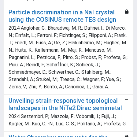
Particle discrimination in a NaI crystal
using the COSINUS remote TES design
2024 Angloher, G.; Bharadwaj, M. R.; Dafinei, I.; Di Marco,
N.; Einfalt, L.; Ferroni, F.; Fichtinger, S.; Filipponi, A.; Frank,
T.; Friedl, M.; Fuss, A.; Ge, Z.; Heikinheimo, M.; Hughes, M.
N.; Huitu, K.; Kellermann, M.; Maji, R.; Mancuso, M.;
Pagnanini, L.; Petricca, F.; Pirro, S.; Probst, F.; Profeta, G.;
Puiu, A.; Reindl, F.; Schaffner, K.; Schieck, J.;
Schmiedmayer, D.; Schwertner, C.; Stahlberg, M.;
Stendahl, A.; Stukel, M.; Tresca, C.; Wagner, F.; Yue, S.;
Zema, V.; Zhu, Y.; Bento, A.; Canonica, L.; Garai, A.
Unveiling strain-responsive topological
landscapes in the NiTe2 Dirac semimetal
2024 Settembri, P.; Mazzola, F.; Vobornik, I.; Fujii, J.;
Kogler, M.; Kuo, C. -N.; Lue, C. S.; Politano, A.; Profeta, G.