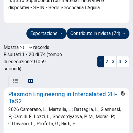
Istituto Superconduttori, materiali innovativi e
dispositivi - SPIN - Sede Secondaria L'Aquila
Esportazione
Contributo in rivista (74)
Mostra
records
Risultati 1 - 20 di 74 (tempo
di esecuzione: 0.059
1
2
3
4
secondi).
Plasmon Engineering in Intercalated 2H-
TaS2
2026 Camerano, L.; Martella, L.; Battaglia, L.; Giannessi,
F.; Camilli, F.; Lozzi, L.; Sheverdyaeva, P. M.; Moras, P.;
Ottaviano, L.; Profeta, G.; Bisti, F.