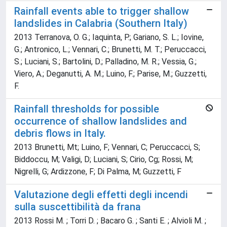
Rainfall events able to trigger shallow
landslides in Calabria (Southern Italy)
2013 Terranova, O. G.; Iaquinta, P.; Gariano, S. L.; Iovine,
G.; Antronico, L.; Vennari, C.; Brunetti, M. T.; Peruccacci,
S.; Luciani, S.; Bartolini, D.; Palladino, M. R.; Vessia, G.;
Viero, A.; Deganutti, A. M.; Luino, F.; Parise, M.; Guzzetti,
F.
Rainfall thresholds for possible
occurrence of shallow landslides and
debris flows in Italy.
2013 Brunetti, Mt; Luino, F; Vennari, C; Peruccacci, S;
Biddoccu, M; Valigi, D; Luciani, S; Cirio, Cg; Rossi, M;
Nigrelli, G; Ardizzone, F; Di Palma, M; Guzzetti, F
Valutazione degli effetti degli incendi
sulla suscettibilità da frana
2013 Rossi M. ; Torri D. ; Bacaro G. ; Santi E. ; Alvioli M. ;