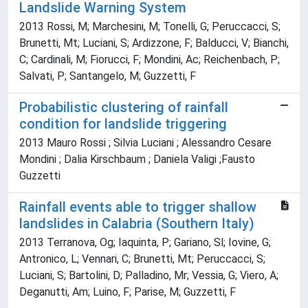
Landslide Warning System
2013 Rossi, M; Marchesini, M; Tonelli, G; Peruccacci, S;
Brunetti, Mt; Luciani, S; Ardizzone, F; Balducci, V; Bianchi,
C; Cardinali, M; Fiorucci, F; Mondini, Ac; Reichenbach, P;
Salvati, P; Santangelo, M; Guzzetti, F
Probabilistic clustering of rainfall
condition for landslide triggering
2013 Mauro Rossi ; Silvia Luciani ; Alessandro Cesare
Mondini ; Dalia Kirschbaum ; Daniela Valigi ;Fausto
Guzzetti
Rainfall events able to trigger shallow
landslides in Calabria (Southern Italy)
2013 Terranova, Og; Iaquinta, P; Gariano, Sl; Iovine, G;
Antronico, L; Vennari, C; Brunetti, Mt; Peruccacci, S;
Luciani, S; Bartolini, D; Palladino, Mr; Vessia, G; Viero, A;
Deganutti, Am; Luino, F; Parise, M; Guzzetti, F