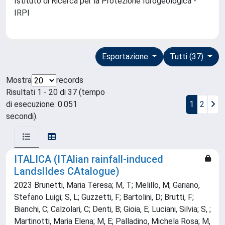
Istituto di Ricerca per la Protezione Idrogeologica -
IRPI
Esportazione
Tutti (37)
Mostra
records
Risultati 1 - 20 di 37 (tempo
di esecuzione: 0.051
1
2
secondi).
ITALICA (ITAlian rainfall-induced
LandslIdes CAtalogue)
2023 Brunetti, Maria Teresa; M, T; Melillo, M; Gariano,
Stefano Luigi; S, L; Guzzetti, F; Bartolini, D; Brutti, F;
Bianchi, C; Calzolari, C; Denti, B; Gioia, E; Luciani, Silvia; S, ;
Martinotti, Maria Elena; M, E; Palladino, Michela Rosa; M,