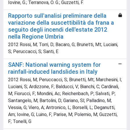
Iovine, G.; Terranova, O. G.; Guzzetti, F.
Rapporto sull'analisi preliminare della
variazione della suscettibilità da frana a
seguito degli incendi dell'estate 2012
nella Regione Umbria
2012 Rossi, M; Torri, D; Bacaro, G; Brunetti, Mt; Luciani,
S; Peruccacci, S; Santi, E
SANF: National warning system for
rainfall-induced landslides in Italy
2012 Rossi, M; Peruccacci, S; Brunetti, Mt; Marchesini, I;
Luciani, S; Ardizzone, F; Balducci, V; Bianchi, C; Cardinali,
M; Fiorucci, F; Mondini, Ac; Reichenbach, P; Salvati, P;
Santangelo, M; Bartolini, D; Gariano, Sl; Palladino, M;
Vessia, G; Viero, A; Antronico, L; Borselli, L; Deganutti,
Am; Iovine, G; Luino, F; Parise, M; Polemio, M; Guzzetti,
F; Tonelli, G