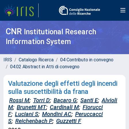
CNR
Institutional Research
Information System
IRIS
Catalogo Ricerca
04 Contributo in convegno
04.02 Abstract in Atti di convegno
Valutazione degli effetti degli incendi
sulla suscettibilità da frana
Rossi M
;
Torri D
;
Bacaro G
;
Santi E
;
Alvioli
M
;
Brunetti MT
;
Cardinali M
;
Fiorucci
F
;
Luciani S
;
Mondini AC
;
Peruccacci
S
;
Reichenbach P
;
Guzzetti F