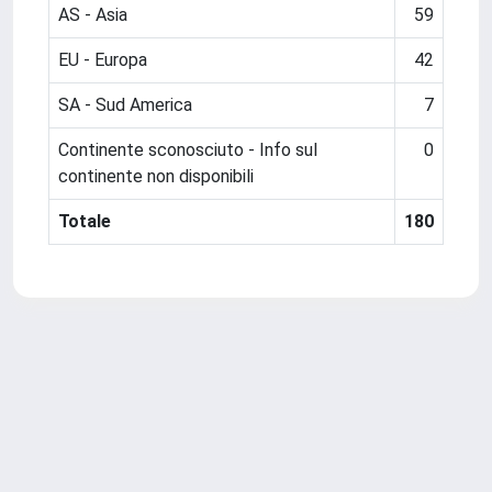
AS - Asia
59
EU - Europa
42
SA - Sud America
7
Continente sconosciuto - Info sul
0
continente non disponibili
Totale
180
Powered by
IRIS
-
about IRIS
-
Utilizzo dei cookie