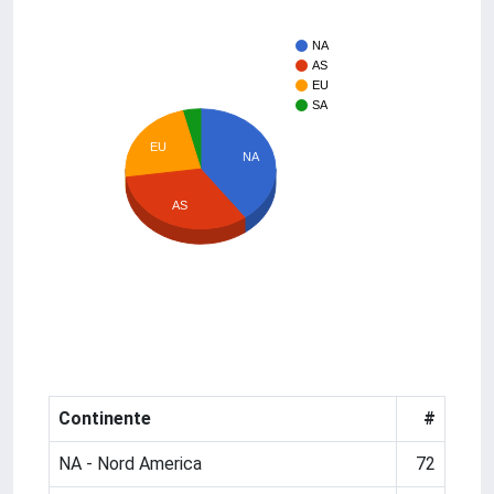
NA
AS
EU
SA
EU
NA
AS
Continente
#
NA - Nord America
72