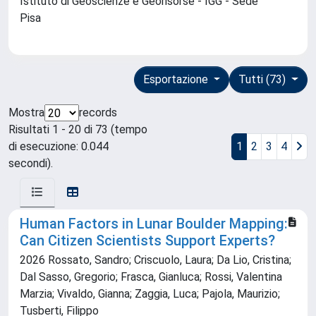
Istituto di Geoscienze e Georisorse - IGG - Sede
Pisa
Esportazione
Tutti (73)
Mostra
records
Risultati 1 - 20 di 73 (tempo
di esecuzione: 0.044
1
2
3
4
secondi).
Human Factors in Lunar Boulder Mapping:
Can Citizen Scientists Support Experts?
2026 Rossato, Sandro; Criscuolo, Laura; Da Lio, Cristina;
Dal Sasso, Gregorio; Frasca, Gianluca; Rossi, Valentina
Marzia; Vivaldo, Gianna; Zaggia, Luca; Pajola, Maurizio;
Tusberti, Filippo