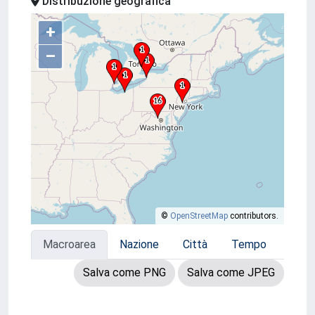
Distribuzione geografica
+
–
©
OpenStreetMap
contributors.
Macroarea
Nazione
Città
Tempo
Salva come PNG
Salva come JPEG