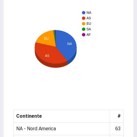
NA
AS
EU
SA
AF
EU
NA
AS
Continente
#
NA - Nord America
63