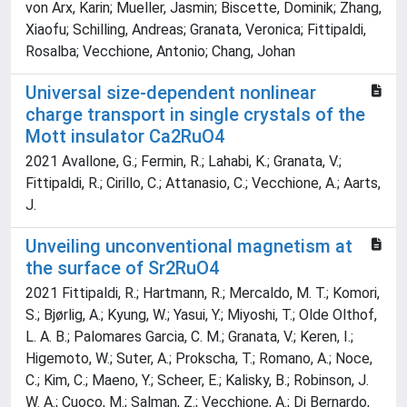
von Arx, Karin; Mueller, Jasmin; Biscette, Dominik; Zhang,
Xiaofu; Schilling, Andreas; Granata, Veronica; Fittipaldi,
Rosalba; Vecchione, Antonio; Chang, Johan
Universal size-dependent nonlinear
charge transport in single crystals of the
Mott insulator Ca2RuO4
2021 Avallone, G.; Fermin, R.; Lahabi, K.; Granata, V.;
Fittipaldi, R.; Cirillo, C.; Attanasio, C.; Vecchione, A.; Aarts,
J.
Unveiling unconventional magnetism at
the surface of Sr2RuO4
2021 Fittipaldi, R.; Hartmann, R.; Mercaldo, M. T.; Komori,
S.; Bjørlig, A.; Kyung, W.; Yasui, Y.; Miyoshi, T.; Olde Olthof,
L. A. B.; Palomares Garcia, C. M.; Granata, V.; Keren, I.;
Higemoto, W.; Suter, A.; Prokscha, T.; Romano, A.; Noce,
C.; Kim, C.; Maeno, Y.; Scheer, E.; Kalisky, B.; Robinson, J.
W. A.; Cuoco, M.; Salman, Z.; Vecchione, A.; Di Bernardo,