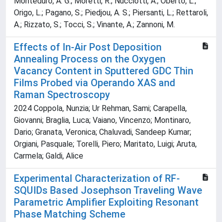
Monteduro, A. G.; Moretti, R.; Nucciotti, A.; Oberto, L.;
Origo, L.; Pagano, S.; Piedjou, A. S.; Piersanti, L.; Rettaroli,
A.; Rizzato, S.; Tocci, S.; Vinante, A.; Zannoni, M.
Effects of In-Air Post Deposition
Annealing Process on the Oxygen
Vacancy Content in Sputtered GDC Thin
Films Probed via Operando XAS and
Raman Spectroscopy
2024 Coppola, Nunzia; Ur Rehman, Sami; Carapella,
Giovanni; Braglia, Luca; Vaiano, Vincenzo; Montinaro,
Dario; Granata, Veronica; Chaluvadi, Sandeep Kumar;
Orgiani, Pasquale; Torelli, Piero; Maritato, Luigi; Aruta,
Carmela; Galdi, Alice
Experimental Characterization of RF-
SQUIDs Based Josephson Traveling Wave
Parametric Amplifier Exploiting Resonant
Phase Matching Scheme