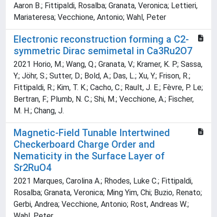
Aaron B.; Fittipaldi, Rosalba; Granata, Veronica; Lettieri,
Mariateresa; Vecchione, Antonio; Wahl, Peter
Electronic reconstruction forming a C2-
symmetric Dirac semimetal in Ca3Ru2O7
2021 Horio, M.; Wang, Q.; Granata, V.; Kramer, K. P.; Sassa,
Y.; Jöhr, S.; Sutter, D.; Bold, A.; Das, L.; Xu, Y.; Frison, R.;
Fittipaldi, R.; Kim, T. K.; Cacho, C.; Rault, J. E.; Fèvre, P. Le;
Bertran, F.; Plumb, N. C.; Shi, M.; Vecchione, A.; Fischer,
M. H.; Chang, J.
Magnetic-Field Tunable Intertwined
Checkerboard Charge Order and
Nematicity in the Surface Layer of
Sr2RuO4
2021 Marques, Carolina A.; Rhodes, Luke C.; Fittipaldi,
Rosalba; Granata, Veronica; Ming Yim, Chi; Buzio, Renato;
Gerbi, Andrea; Vecchione, Antonio; Rost, Andreas W.;
Wahl, Peter