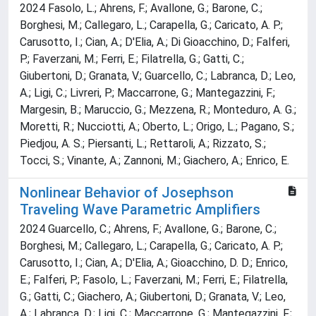
2024 Fasolo, L.; Ahrens, F.; Avallone, G.; Barone, C.;
Borghesi, M.; Callegaro, L.; Carapella, G.; Caricato, A. P.;
Carusotto, I.; Cian, A.; D'Elia, A.; Di Gioacchino, D.; Falferi,
P.; Faverzani, M.; Ferri, E.; Filatrella, G.; Gatti, C.;
Giubertoni, D.; Granata, V.; Guarcello, C.; Labranca, D.; Leo,
A.; Ligi, C.; Livreri, P.; Maccarrone, G.; Mantegazzini, F.;
Margesin, B.; Maruccio, G.; Mezzena, R.; Monteduro, A. G.;
Moretti, R.; Nucciotti, A.; Oberto, L.; Origo, L.; Pagano, S.;
Piedjou, A. S.; Piersanti, L.; Rettaroli, A.; Rizzato, S.;
Tocci, S.; Vinante, A.; Zannoni, M.; Giachero, A.; Enrico, E.
Nonlinear Behavior of Josephson
Traveling Wave Parametric Amplifiers
2024 Guarcello, C.; Ahrens, F.; Avallone, G.; Barone, C.;
Borghesi, M.; Callegaro, L.; Carapella, G.; Caricato, A. P.;
Carusotto, I.; Cian, A.; D'Elia, A.; Gioacchino, D. D.; Enrico,
E.; Falferi, P.; Fasolo, L.; Faverzani, M.; Ferri, E.; Filatrella,
G.; Gatti, C.; Giachero, A.; Giubertoni, D.; Granata, V.; Leo,
A.; Labranca, D.; Ligi, C.; Maccarrone, G.; Mantegazzini, F.;