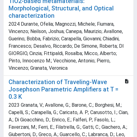
TiO2-based metamaterials:
Morphological, Structural, and Optical
characterization
2024 Durante, Ofelia; Magnozzi, Michele; Fiumara,
Vincenzo; Neilson, Joshua; Canepa, Maurizio; Avallone,
Guerino; Bobba, Fabrizio; Carapella, Giovanni; Chiadini,
Francesco; Desalvo, Riccardo; De Simone, Roberta; DI
GIORGIO, Cinzia; Fittipaldi, Rosalba; Micco, Alberto;
Pinto, Innocenzo M.; Vecchione, Antonio; Pierro,
Vincenzo; Granata, Veronica
Characterization of Traveling-Wave
Josephson Parametric Amplifiers at T =
0.3 K
2023 Granata, V.; Avallone, G.; Barone, C.; Borghesi, M.;
Capelli, S.; Carapella, G.; Caricato, A. P.; Carusotto, I.; Cian,
A.; Di Gioacchino, D.; Enrico, E.; Falferi, P.; Fasolo, L.;
Faverzani, M.; Ferri, E.; Filatrella, G.; Gatti, C.; Giachero, A.;
Giubertoni, D.; Greco, A.; Guarcello, C.; Labranca, D.; Leo,