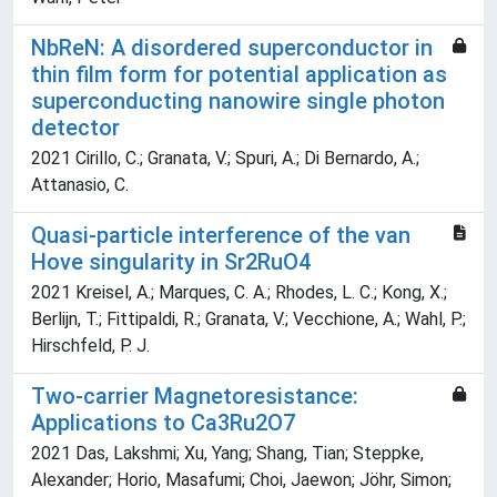
NbReN: A disordered superconductor in
thin film form for potential application as
superconducting nanowire single photon
detector
2021 Cirillo, C.; Granata, V.; Spuri, A.; Di Bernardo, A.;
Attanasio, C.
Quasi-particle interference of the van
Hove singularity in Sr2RuO4
2021 Kreisel, A.; Marques, C. A.; Rhodes, L. C.; Kong, X.;
Berlijn, T.; Fittipaldi, R.; Granata, V.; Vecchione, A.; Wahl, P.;
Hirschfeld, P. J.
Two-carrier Magnetoresistance:
Applications to Ca3Ru2O7
2021 Das, Lakshmi; Xu, Yang; Shang, Tian; Steppke,
Alexander; Horio, Masafumi; Choi, Jaewon; Jöhr, Simon;