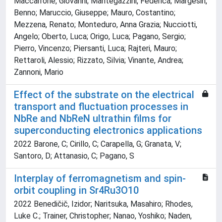
Maccarrone, Giovanni; Mantegazzini, Federica; Margesin,
Benno; Maruccio, Giuseppe; Mauro, Costantino;
Mezzena, Renato; Monteduro, Anna Grazia; Nucciotti,
Angelo; Oberto, Luca; Origo, Luca; Pagano, Sergio;
Pierro, Vincenzo; Piersanti, Luca; Rajteri, Mauro;
Rettaroli, Alessio; Rizzato, Silvia; Vinante, Andrea;
Zannoni, Mario
Effect of the substrate on the electrical
transport and fluctuation processes in
NbRe and NbReN ultrathin films for
superconducting electronics applications
2022 Barone, C; Cirillo, C; Carapella, G; Granata, V;
Santoro, D; Attanasio, C; Pagano, S
Interplay of ferromagnetism and spin-
orbit coupling in Sr4Ru3O10
2022 Benedičič, Izidor; Naritsuka, Masahiro; Rhodes,
Luke C.; Trainer, Christopher; Nanao, Yoshiko; Naden,