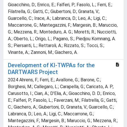
Gioacchino, D.; Enrico, E.; Falferi, P.; Fasolo, L.; Ferri, E.;
Filatrella, G.; Gatti, C.; Giubertoni, D.; Granata, V.;
Guarcello, C.; Irace, A.; Labranca, D.; Leo, A.; Ligi, C.;
Maccarrone, G.; Mantegazzini, F.; Margesin, B.; Maruccio,
G.; Mezzena, R.; Monteduro, A. G.; Moretti, R.; Nucciotti,
A.; Oberto, L.; Origo, L.; Pagano, S.; Piedjou Komnang, A.
S.; Piersanti, L.; Rettaroli, A.; Rizzato, S.; Tocci, S.;
Vinante, A.; Zannoni, M.; Giachero, A.
Development of KI-TWPAs for the
DARTWARS Project
2024 Ahrens, F.; Ferri, E.; Avallone, G.; Barone, C.;
Borghesi, M.; Callegaro, L.; Carapella, G.; Caricato, A. P.;
Carusotto, I.; Cian, A.; D'Elia, A.; Gioacchino, D. D.; Enrico,
E.; Falferi, P.; Fasolo, L.; Faverzani, M.; Filatrella, G.; Gatti,
C.; Giachero, A.; Giubertoni, D.; Granata, V.; Guarcello, C.;
Labranca, D.; Leo, A.; Ligi, C.; Maccarrone, G.;
Mantegazzini, F.; Margesin, B.; Maruccio, G.; Mezzena, R.;