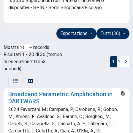
Istituto Superconduttori, materiali innovativi e
dispositivi - SPIN - Sede Secondaria Fisciano
Esportazione
Tutti (36)
Mostra
records
Risultati 1 - 20 di 36 (tempo
di esecuzione: 0.053
1
2
secondi).
Broadband Parametric Amplification in
DARTWARS
2024 Faverzani, M.; Campana, P.; Carobene, R.; Gobbo,
M.; Ahrens, F.; Avallone, G.; Barone, C.; Borghesi, M.;
Capelli, S.; Carapella, G.; Caricato, A. P.; Callegaro, L.;
Carusotto, I.; Celotto, A.; Cian, A.; D'Elia, A.; Di