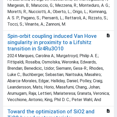
Margesin, B.; Maruccio, G.; Mezzena, R.; Monteduro, A. G.;
Moretti, R.; Nucciotti, A.; Oberto, L.; Origo, L.; Komnang,
A. S. P.; Pagano, S.; Piersanti, L.; Rettaroli, A.; Rizzato, S.;
Tocci, S.; Vinante, A.; Zannoni, M.
Spin-orbit coupling induced Van Hove
singularity in proximity to a Lifshitz
transition in Sr4Ru3O10
2024 Marques, Carolina A.; Murgatroyd, Philip A. E.;
Fittipaldi, Rosalba; Osmolska, Weronika; Edwards,
Brendan; Benedicic, Izidor; Siemann, Gesa-R.; Rhodes,
Luke C.; Buchberger, Sebastian; Naritsuka, Masahiro;
Abarca-Morales, Edgar; Halliday, Daniel; Polley, Craig;
Leandersson, Mats; Horio, Masafumi; Chang, Johan;
Arumugam, Raja; Lettieri, Mariateresa; Granata, Veronica;
Vecchione, Antonio; King, Phil D. C.; Peter Wahl, And
Toward the optimization of SiO2 and