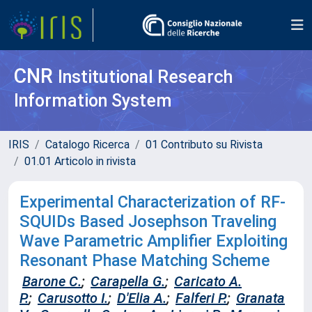
CNR
Institutional Research
Information System
IRIS
Catalogo Ricerca
01 Contributo su Rivista
01.01 Articolo in rivista
Experimental Characterization of RF-
SQUIDs Based Josephson Traveling
Wave Parametric Amplifier Exploiting
Resonant Phase Matching Scheme
Barone C.
;
Carapella G.
;
Caricato A.
P.
;
Carusotto I.
;
D'Elia A.
;
Falferi P.
;
Granata