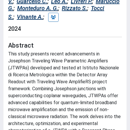
V.
;
Guarcello C.
;
Leo A.
;
Livreri P.
;
Maruccio
G.
;
Monteduro A. G.
;
Rizzato S.
;
Tocci
S.
;
Vinante A.
;
2024
Abstract
This study presents recent advancements in
Josephson Traveling Wave Parametric Amplifiers
(JTWPAs) developed and tested at Istituto Nazionale
di Ricerca Metrologica within the Detector Array
Readout with Traveling Wave AmplifieRS project
framework. Combining Josephson junctions with
superconducting coplanar waveguides, JTWPAs offer
advanced capabilities for quantum-limited broadband
microwave amplification and the emission of non-
classical microwave radiation. The work delves into the
architecture, optimization, and experimental