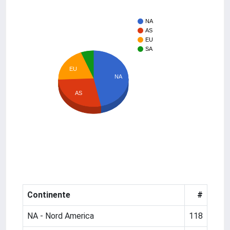
NA
AS
EU
SA
EU
NA
AS
Continente
#
NA - Nord America
118