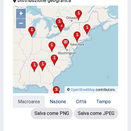
Distribuzione geografica
+
–
©
OpenStreetMap
contributors.
Macroarea
Nazione
Città
Tempo
Salva come PNG
Salva come JPEG