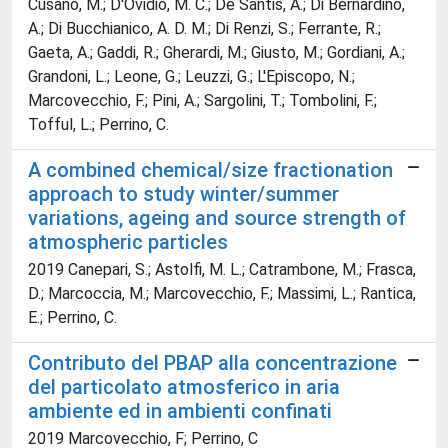
Cusano, M.; D'Ovidio, M. C.; De Santis, A.; Di Bernardino,
A.; Di Bucchianico, A. D. M.; Di Renzi, S.; Ferrante, R.;
Gaeta, A.; Gaddi, R.; Gherardi, M.; Giusto, M.; Gordiani, A.;
Grandoni, L.; Leone, G.; Leuzzi, G.; L'Episcopo, N.;
Marcovecchio, F.; Pini, A.; Sargolini, T.; Tombolini, F.;
Tofful, L.; Perrino, C.
A combined chemical/size fractionation
approach to study winter/summer
variations, ageing and source strength of
atmospheric particles
2019 Canepari, S.; Astolfi, M. L.; Catrambone, M.; Frasca,
D.; Marcoccia, M.; Marcovecchio, F.; Massimi, L.; Rantica,
E.; Perrino, C.
Contributo del PBAP alla concentrazione
del particolato atmosferico in aria
ambiente ed in ambienti confinati
2019 Marcovecchio, F; Perrino, C