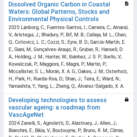
Dissolved Organic Carbon in Coastal
Waters: Global Patterns, Stocks and
Environmental Physical Controls
2025 Lønborg, C.; Fuentes-Santos, I.; Carreira, C.; Amaral,
V.; Arístegui, J.; Bhadury, P.; Bif, M. B.; Calleja, M. L.; Chen,
Q.; Cotovicz, L. C.; Cozzi, S.; Eyre, B. D.; García-Martín, E.
E.; Giani, M.; Gonçalves-Araujo, R.; Gruber, R.; Hansell, D.
A.; Holding, J. M.; Hunter, W.; Ibánhez, J. S. P.; Ibello, V.;
Kowalczuk, P.; Maggioni, F.; Magni, P.; Martin, P.;
Mccallister, S. L.; Morán, X. A. G.; Oakes, J. M.; Osterholz,
H.; Park, H.; Rueda-Roa, D.; Shan, J.; Teira, E.; Ward, N.;
Yamashita, Y.; Yang, L.; Zheng, Q.; Álvarez-Salgado, X. A.
Developing technologies to assess
vascular ageing: a roadmap from
VascAgeNet
2024 Zanelli, S.; Agnoletti, D.; Alastruey, J.; Allen, J.;
Bianchini, E.; Bikia, V.; Boutouyrie, P.; Bruno, R. M.; Climie,