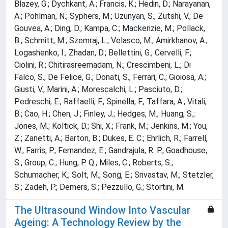
Blazey, G.; Dychkant, A.; Francis, K.; Hedin, D.; Narayanan,
A.; Pohlman, N.; Syphers, M.; Uzunyan, S.; Zutshi, V.; De
Gouvea, A.; Ding, D.; Kampa, C.; Mackenzie, M.; Pollack,
B.; Schmitt, M.; Szemraj, L.; Velasco, M.; Amirkhanov, A.;
Logashenko, I.; Zhadan, D.; Bellettini, G.; Cervelli, F.;
Ciolini, R.; Chitirasreemadam, N.; Crescimbeni, L.; Di
Falco, S.; De Felice, G.; Donati, S.; Ferrari, C.; Gioiosa, A.;
Giusti, V.; Marini, A.; Morescalchi, L.; Pasciuto, D.;
Pedreschi, E.; Raffaelli, F.; Spinella, F.; Taffara, A.; Vitali,
B.; Cao, H.; Chen, J.; Finley, J.; Hedges, M.; Huang, S.;
Jones, M.; Koltick, D.; Shi, X.; Frank, M.; Jenkins, M.; You,
Z.; Zanetti, A.; Barton, B.; Dukes, E. C.; Ehrlich, R.; Farrell,
W.; Farris, P.; Fernandez, E.; Gandrajula, R. P.; Goadhouse,
S.; Group, C.; Hung, P. Q.; Miles, C.; Roberts, S.;
Schumacher, K.; Solt, M.; Song, E.; Srivastav, M.; Stetzler,
S.; Zadeh, P.; Demers, S.; Pezzullo, G.; Stortini, M.
The Ultrasound Window Into Vascular
Ageing: A Technology Review by the