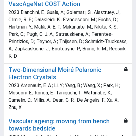
VascAgeNet COST Action
2023 Bianchini, E.; Guala, A.; Golemati, S.; Alastruey, J.;
Climie, R. E.; Dalakleidi, K.; Francesconi, M.; Fuchs, D.;
Hartman, Y.; Malik, A. E. F.; Makunaite, M.; Nikita, K. S.;
Park, C.; Pugh, C. J. A.; Satrauskiene, A.; Terentes-
Printizios, D.; Teynor, A.; Thijssen, D.; Schmidt-Trucksass,
A.; Zupkauskiene, J.; Boutouyrie, P.; Bruno, R. M.; Reesink,
K. D.
Two-Dimensional Moiré Polaronic
Electron Crystals
2023 Arsenault, E. A.; Li, Y.; Yang, B.; Wang, X.; Park, H.;
Mosconi, E.; Ronca, E.; Taniguchi, T.; Watanabe, K.;
Gamelin, D.; Millis, A.; Dean, C. R.; De Angelis, F.; Xu, X.;
Zhu, X.
Vascular ageing: moving from bench
towards bedside