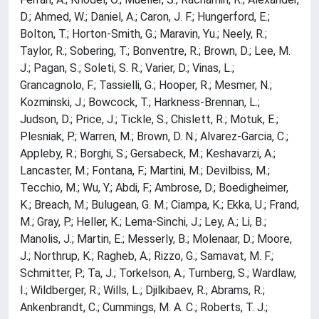
D.; Ahmed, W.; Daniel, A.; Caron, J. F.; Hungerford, E.;
Bolton, T.; Horton-Smith, G.; Maravin, Yu.; Neely, R.;
Taylor, R.; Sobering, T.; Bonventre, R.; Brown, D.; Lee, M.
J.; Pagan, S.; Soleti, S. R.; Varier, D.; Vinas, L.;
Grancagnolo, F.; Tassielli, G.; Hooper, R.; Mesmer, N.;
Kozminski, J.; Bowcock, T.; Harkness-Brennan, L.;
Judson, D.; Price, J.; Tickle, S.; Chislett, R.; Motuk, E.;
Plesniak, P.; Warren, M.; Brown, D. N.; Alvarez-Garcia, C.;
Appleby, R.; Borghi, S.; Gersabeck, M.; Keshavarzi, A.;
Lancaster, M.; Fontana, F.; Martini, M.; Devilbiss, M.;
Tecchio, M.; Wu, Y.; Abdi, F.; Ambrose, D.; Boedigheimer,
K.; Breach, M.; Bulugean, G. M.; Ciampa, K.; Ekka, U.; Frand,
M.; Gray, P.; Heller, K.; Lema-Sinchi, J.; Ley, A.; Li, B.;
Manolis, J.; Martin, E.; Messerly, B.; Molenaar, D.; Moore,
J.; Northrup, K.; Ragheb, A.; Rizzo, G.; Samavat, M. F.;
Schmitter, P.; Ta, J.; Torkelson, A.; Turnberg, S.; Wardlaw,
I.; Wildberger, R.; Wills, L.; Djilkibaev, R.; Abrams, R.;
Ankenbrandt, C.; Cummings, M. A. C.; Roberts, T. J.;