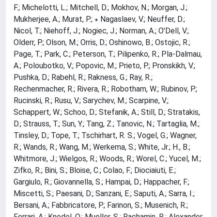
F.; Michelotti, L.; Mitchell, D.; Mokhov, N.; Morgan, J.;
Mukherjee, A.; Murat, P.; ∗ Nagaslaev, V.; Neuffer, D.;
Nicol, T.; Niehoff, J.; Nogiec, J.; Norman, A.; O’Dell, V.;
Olderr, P.; Olson, M.; Orris, D.; Oshinowo, B.; Ostojic, R.;
Page, T.; Park, C.; Peterson, T.; Pilipenko, R.; Pla-Dalmau,
A.; Poloubotko, V.; Popovic, M.; Prieto, P.; Pronskikh, V.;
Pushka, D.; Rabehl, R.; Rakness, G.; Ray, R.;
Rechenmacher, R.; Rivera, R.; Robotham, W.; Rubinov, P.;
Rucinski, R.; Rusu, V.; Sarychev, M.; Scarpine, V.;
Schappert, W.; Schoo, D.; Stefanik, A.; Still, D.; Stratakis,
D.; Strauss, T.; Sun, Y.; Tang, Z.; Tanovic, N.; Tartaglia, M.;
Tinsley, D.; Tope, T.; Tschirhart, R. S.; Vogel, G.; Wagner,
R.; Wands, R.; Wang, M.; Werkema, S.; White, Jr.; H., B.;
Whitmore, J.; Wielgos, R.; Woods, R.; Worel, C.; Yucel, M.;
Zifko, R.; Bini, S.; Bloise, C.; Colao, F.; Diociaiuti, E.;
Gargiulo, R.; Giovannella, S.; Hampai, D.; Happacher, F.;
Miscetti, S.; Paesani, D.; Sanzani, E.; Saputi, A.; Sarra, I.;
Bersani, A.; Fabbricatore, P.; Farinon, S.; Musenich, R.;
Ferrari, A.; Knodel, O.; Mueller, S.; Rachamin, R.; Alexander,