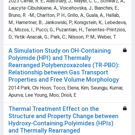
2023 Climie, R. E.; Alastruey, J.; Mayer, C. C.; Schwarz, A.;
Laucyte-Cibulskiene, A.; Voicehovska, J.; Bianchini, E.;
Bruno, R. -M.; Charlton, P. H.; Grillo, A.; Guala, A.; Hallab,
M.; Hametner, B.; Jankowski, P.; Konigstein, K.; Lebedeva,
A.; Mozos, I.; Pucci, G.; Puzantian, H.; Terentes-Printzios,
D.; Yetik-Anacak, G.; Park, C.; Nilsson, P. M.; Weber, T.
A Simulation Study on OH-Containing
Polyimide (HPI) and Thermally
Rearranged Polybenzoxazoles (TR-PBO):
Relationship between Gas Transport
Properties and Free Volume Morphology
2014 Park, Chi Hoon; Tocci, Elena; Kim, Seungju; Kumar,
Apurva; Lee Young, Moo; Drioli, E
Thermal Treatment Effect on the
Structure and Property Change between
Hydroxy-Containing Polyimides (HPIs)
and Thermally Rearranged