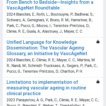
From Bench to Bedside—Insights from a
VascAgeNet Roundtable
2024 Bianchini, E.; Roth, L.; Boutouyrie, P.; Badhwar, S.;
Schwarz, A.; Gemignani, V.; Bruno, R. M.; Hametner, B.;
Park, C.; Pucci, G.; Mozos, I.; Terentes-Printzios, D.;
Climie, R. E.; Guala, A.; Alastruey, J.; Mayer, C. C.
Unified Language for Knowledge
Dissemination: The Vascular Ageing
Glossary, an Initiative by VascAgeNet
2024 Bianchini, E.; Climie, R. E.; Mayer, C. C.; Martina, M.
R.; Nandi, M.; Schmidt-Trucksass, A.; Segers, P.; Park, C.;
Pucci, G.; Terentes-Printzios, D.; Charlton, P. H.
Limitations to implementation of
measuring vascular ageing in routine
clinical practice
2023 Panayiotou, A. G.; Park, C.; Climie, R. E.; Mayer, C. C.;
Pucci, G.; Bianchini, E.; Weber, T.; Triantafyllou, A.