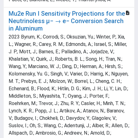
Mu2e Run I Sensitivity Projections for the
Neutrinoless μ− → e− Conversion Search
in Aluminum
2023 Byrum, K.; Corrodi, S.; Oksuzian, Yu.; Winter, P.; Xia,
L.; Wagner, R.; Carey, R. M.; Edmonds, A.; Israel, S.; Miller,
J. P.; Mott, J.; Barnes, E.; Palladino, A.; Jorjadze, V.;
Khalatian, V.; Quirk, J.; Roberts, B. L.; Song, H.; Tran, N.;
Wang, Y.; Marciano, W. J.; Ding, D.; Herman, A.; Hirsh, S.;
Kolomensky, Yu. G.; Singh, V.; Varier, D.; Harrig, K.; Nguyen,
M. T.; Prebys, E. J.; Molzon, W.; Borrel, L.; Cheng, C. H.;
Echenard, B.; Flood, K.; Hitlin, D. G.; Kim, J. H.; Li, Y.; Lin, D.;
Middleton, S.; Miyashita, T.; Oyang, J.; Porter, F.;
Roehrken, M.; Trevor, J.; Zhu, R. Y.; Casler, H.; Minh, T. N.;
Lynch, K. R.; Popp, J. L.; Artikov, A.; Atanov, N.; Baranov,
V.; Budagov, I.; Chokheli, D.; Davydov, Y.; Glagolev, V.;
Suslov, I.; Oh, S.; Wang, C.; Adentunji, J.; Alber, R.; Allen, D.;
Allspach, D.; Ambrosio, G.; Andreev, N.; Arnold, D.;