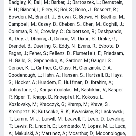
Badgley, K.; Ball, M.; Barker, J.; Bartoszek, L.; Bernstein,
R. H.; Bianchi, I.; Biery, K.; Boi, S.; Bono, J.; Bossert, R.;
Bowden, M.; Brandt, J.; Brown, G.; Brown, H.; Buelher, M.;
Campbell, M.; Casey, B.; Cheban, S.; Chen, M.; Coghill, J.;
Coleman, R. N.; Crowley, C.; Culbertson, R.; Deshpande,
A.; Dey, J.; Dhanraj, J.; Dinnon, M.; Dixon, S.; Drake, G.;
Drendel, B.; Duerling, G.; Eddy, N.; Evans, R.; Evbota, D.;
Fagan, J.; Feher, S.; Fellenz, B.; Flumerfelt, E.; Friedsam,
H.; Gallo, G.; Gaponenko, A.; Gardner, M.; Gaugel, S.;
Genser, K. L.; Ginther, G.; Glass, H.; Glenzinski, D. A.;
Goodenough, L.; Hahn, A.; Hansen, S.; Hartsell, B.; Hays,
S.; Hocker, A.; Huedem, E.; Huffman, D.; Ibrahim, A.;
Johnstone, C.; Kargiantoulakis, M.; Kashikhin, V.; Kasper,
P.; Kiper, T.; Knapp, D.; Knoepfel, K.; Kokosa, L.;
Kozlovsky, M.; Kracczyk, G.; Kramp, M.; Krave, S.;
Krempetz, K.; Kutschke, R. K.; Kwarciany, R.; Lackowski,
T.; Lamm, M. J.; Larwill, M.; Leavell, F.; Leeb, D.; Leveling,
T.; Lewis, R.; Lincoln, D.; Lombardo, V.; Lopes, M. L.; Luca,
A.; Makulski, A.; Martinez, A.; Mcarthur, D.; Mcconologue,