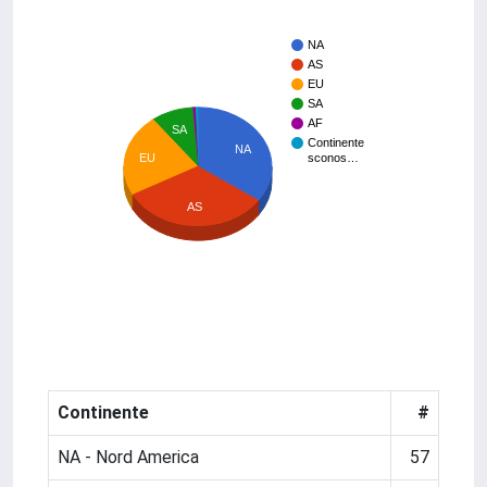
NA
AS
EU
SA
AF
SA
Continente
NA
sconos…
EU
AS
Continente
#
NA - Nord America
57