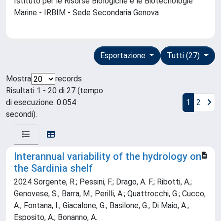
Istituto per le Risorse Biologiche e le Biotecnologie
Marine - IRBIM - Sede Secondaria Genova
Esportazione
Tutti (27)
Mostra
records
Risultati 1 - 20 di 27 (tempo
di esecuzione: 0.054
1
2
secondi).
Interannual variability of the hydrology on
the Sardinia shelf
2024 Sorgente, R.; Pessini, F.; Drago, A. F.; Ribotti, A.;
Genovese, S.; Barra, M.; Perilli, A.; Quattrocchi, G.; Cucco,
A.; Fontana, I.; Giacalone, G.; Basilone, G.; Di Maio, A.;
Esposito, A.; Bonanno, A.