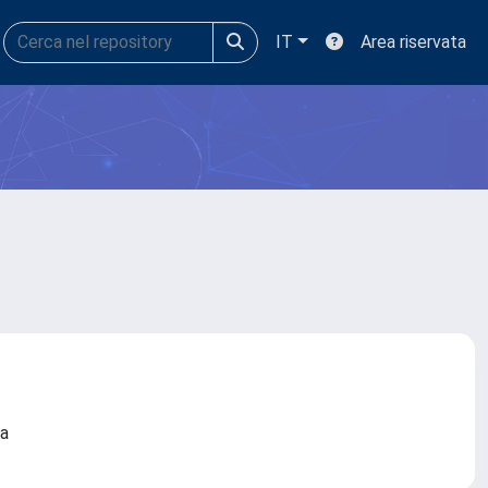
IT
Area riservata
ova