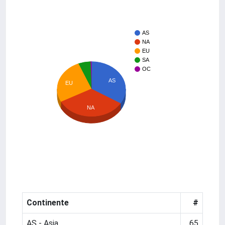
AS
NA
EU
SA
OC
AS
EU
NA
Continente
#
AS - Asia
65