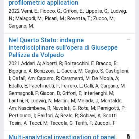
profilometric application
2022 Verni, E.; Fiocco, G.; Grifoni, E.; Lippolis, G.; Ludwig,
N.; Malagodi, M.; Pisani, M.; Rovetta, T.; Zucco, M.;
Gargano, M.
Nel Quarto Stato: indagine
interdisciplinare sull'opera di Giuseppe
Pellizza da Volpedo
2021 Addari, A; Alberti, R; Bolzacchini, E; Bracco, B;
Bigogno, A; Bonizzoni, L; Caccia, M; Caglio, S; Castiglioni,
I; Cefalì, Am; Capurro, R; Caramenti, M; De Nicola, A;
Edallo, E; Facchinetti, F; Ferrero, L; Galli, A; Gargano, M;
Germagnoli, F; Giacon, D; Grifoni, E; Interlenghi, M;
Lantini, R; Ludwig, N; Martini, M; Melada, J; Montaldo,
Am; Nascimbene, R; Nuvolati, G; Rota, M; Pernigotti, P;
Perticucci, I; Palifori, A; Reale, R; Schiavi, A; Scotti
Tosini, A; Tacci, M; Taccola, G; Tariffi, F; Zuccoli, F
Multi-analytical investigation of panel,