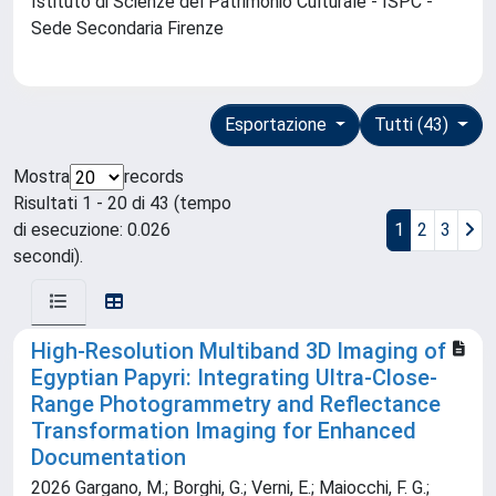
Istituto di Scienze del Patrimonio Culturale - ISPC -
Sede Secondaria Firenze
Esportazione
Tutti (43)
Mostra
records
Risultati 1 - 20 di 43 (tempo
di esecuzione: 0.026
1
2
3
secondi).
High-Resolution Multiband 3D Imaging of
Egyptian Papyri: Integrating Ultra-Close-
Range Photogrammetry and Reflectance
Transformation Imaging for Enhanced
Documentation
2026 Gargano, M.; Borghi, G.; Verni, E.; Maiocchi, F. G.;