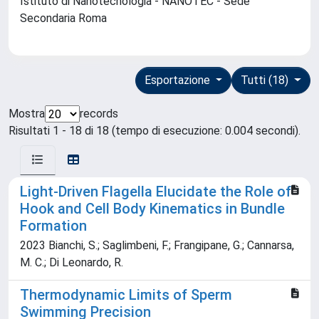
Istituto di Nanotecnologia - NANOTEC - Sede
Secondaria Roma
Esportazione
Tutti (18)
Mostra
records
Risultati 1 - 18 di 18 (tempo di esecuzione: 0.004 secondi).
Light-Driven Flagella Elucidate the Role of
Hook and Cell Body Kinematics in Bundle
Formation
2023 Bianchi, S.; Saglimbeni, F.; Frangipane, G.; Cannarsa,
M. C.; Di Leonardo, R.
Thermodynamic Limits of Sperm
Swimming Precision