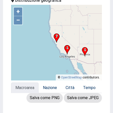
Distribuzione geografica
+
–
©
OpenStreetMap
contributors.
Macroarea
Nazione
Città
Tempo
Salva come PNG
Salva come JPEG