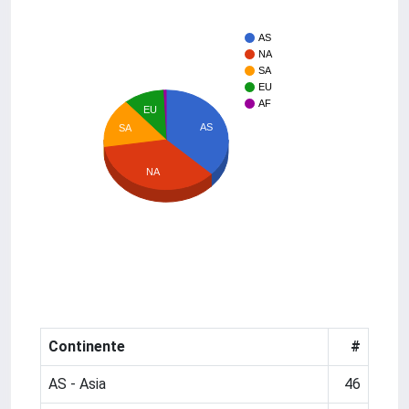
AS
NA
SA
EU
AF
EU
AS
SA
NA
Continente
#
AS - Asia
46