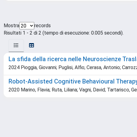
Mostra
records
Risultati 1 - 2 di 2 (tempo di esecuzione: 0.005 secondi).
La sfida della ricerca nelle Neuroscienze Trasl
2024 Pioggia, Giovanni; Puglisi, Alfio; Cerasa, Antonio; Carrozz
Robot-Assisted Cognitive Behavioural Therap
2020 Marino, Flavia; Ruta, Liliana; Vagni, David; Tartarisco, G