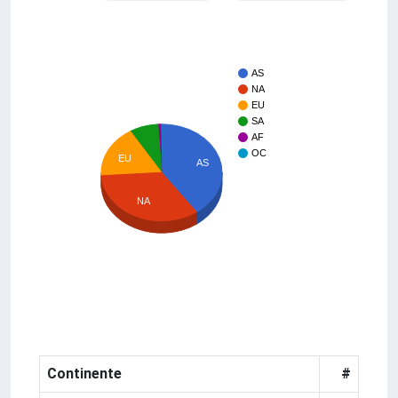
AS
NA
EU
SA
AF
OC
EU
AS
NA
Continente
#