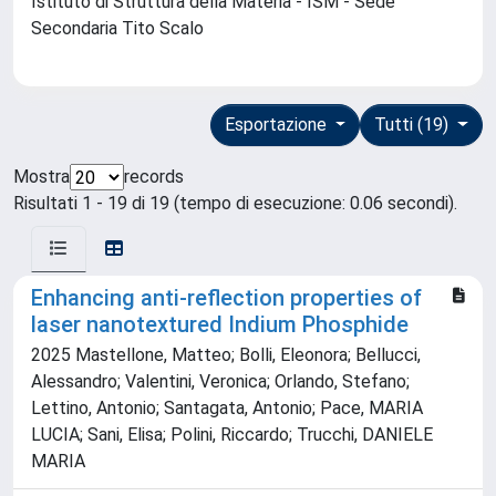
Istituto di Struttura della Materia - ISM - Sede
Secondaria Tito Scalo
Esportazione
Tutti (19)
Mostra
records
Risultati 1 - 19 di 19 (tempo di esecuzione: 0.06 secondi).
Enhancing anti-reflection properties of
laser nanotextured Indium Phosphide
2025 Mastellone, Matteo; Bolli, Eleonora; Bellucci,
Alessandro; Valentini, Veronica; Orlando, Stefano;
Lettino, Antonio; Santagata, Antonio; Pace, MARIA
LUCIA; Sani, Elisa; Polini, Riccardo; Trucchi, DANIELE
MARIA