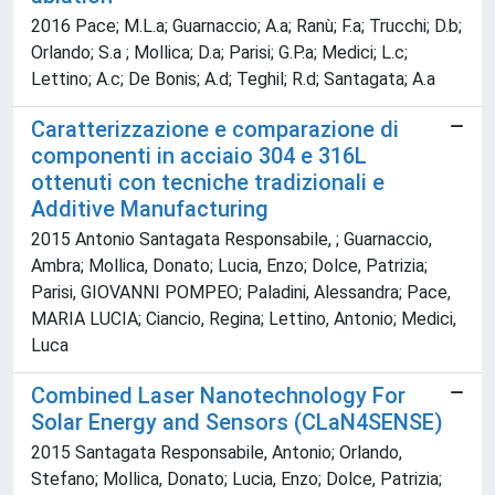
2016 Pace; M.L.a; Guarnaccio; A.a; Ranù; F.a; Trucchi; D.b;
Orlando; S.a ; Mollica; D.a; Parisi; G.P.a; Medici; L.c;
Lettino; A.c; De Bonis; A.d; Teghil; R.d; Santagata; A.a
Caratterizzazione e comparazione di
componenti in acciaio 304 e 316L
ottenuti con tecniche tradizionali e
Additive Manufacturing
2015 Antonio Santagata Responsabile, ; Guarnaccio,
Ambra; Mollica, Donato; Lucia, Enzo; Dolce, Patrizia;
Parisi, GIOVANNI POMPEO; Paladini, Alessandra; Pace,
MARIA LUCIA; Ciancio, Regina; Lettino, Antonio; Medici,
Luca
Combined Laser Nanotechnology For
Solar Energy and Sensors (CLaN4SENSE)
2015 Santagata Responsabile, Antonio; Orlando,
Stefano; Mollica, Donato; Lucia, Enzo; Dolce, Patrizia;