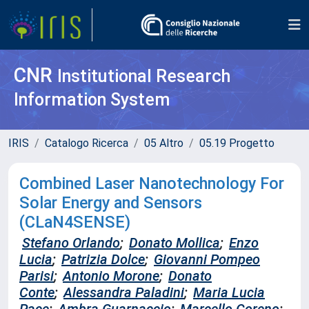
CNR
Institutional Research
Information System
IRIS
Catalogo Ricerca
05 Altro
05.19 Progetto
Combined Laser Nanotechnology For
Solar Energy and Sensors
(CLaN4SENSE)
Stefano Orlando
;
Donato Mollica
;
Enzo
Lucia
;
Patrizia Dolce
;
Giovanni Pompeo
Parisi
;
Antonio Morone
;
Donato
Conte
;
Alessandra Paladini
;
Maria Lucia