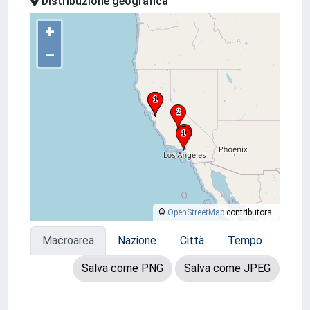
Distribuzione geografica
+
–
©
OpenStreetMap
contributors.
Macroarea
Nazione
Città
Tempo
Salva come PNG
Salva come JPEG