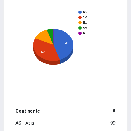
AS
NA
EU
SA
AF
EU
AS
NA
Continente
#
AS - Asia
99