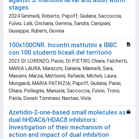
against S. mansoni larval and adult worm
stages
2024 Gimmelli, Roberto; Papoff, Giuliana; Saccoccia,
Fulvio; Lalli, Cristiana; Gemma, Sandra; Campiani,
Giuseppe; Ruberti, Giovina
100x100CNR. Incontri mattutini a IBBC
con 100 studenti liceali del territorio
2023 DI LORENZO, Paolo; DI PIETRO, Chiara; Falchetti,
MARIA LAURA; Marazziti, Daniela; Marinelli, Sara;
Massimi, Marzia; Matteoni, Rafaele; Micheli, Laura;
Mongiardi, MARIA PATRIZIA; Papoff, Giuliana; Parisi,
Chiara; Pellegrini, Manuela; Saccoccia, Fulvio; Trono,
Paola; Donati Tommaso Nastasi, Viola
Azetidin-2-one-based small molecules as
dual hHDAC6/HDAC8 inhibitors:
Investigation of their mechanism of
action and impact of dual inhibition