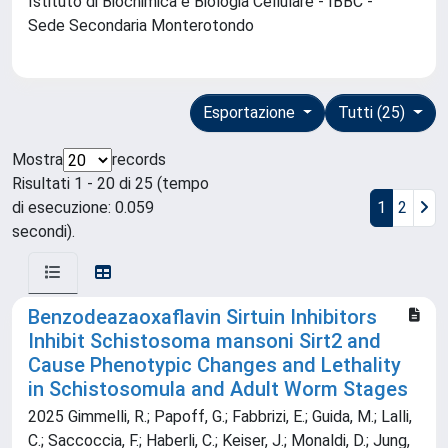
Istituto di Biochimica e Biologia Cellulare - IBBC -
Sede Secondaria Monterotondo
Esportazione
Tutti (25)
Mostra
records
Risultati 1 - 20 di 25 (tempo
di esecuzione: 0.059
1
2
secondi).
Benzodeazaoxaflavin Sirtuin Inhibitors
Inhibit Schistosoma mansoni Sirt2 and
Cause Phenotypic Changes and Lethality
in Schistosomula and Adult Worm Stages
2025 Gimmelli, R.; Papoff, G.; Fabbrizi, E.; Guida, M.; Lalli,
C.; Saccoccia, F.; Haberli, C.; Keiser, J.; Monaldi, D.; Jung,