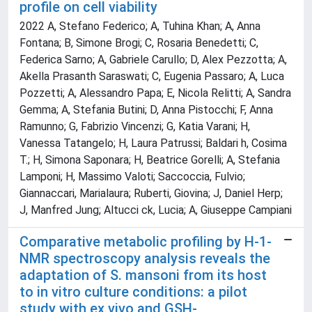
profile on cell viability
2022 A, Stefano Federico; A, Tuhina Khan; A, Anna
Fontana; B, Simone Brogi; C, Rosaria Benedetti; C,
Federica Sarno; A, Gabriele Carullo; D, Alex Pezzotta; A,
Akella Prasanth Saraswati; C, Eugenia Passaro; A, Luca
Pozzetti; A, Alessandro Papa; E, Nicola Relitti; A, Sandra
Gemma; A, Stefania Butini; D, Anna Pistocchi; F, Anna
Ramunno; G, Fabrizio Vincenzi; G, Katia Varani; H,
Vanessa Tatangelo; H, Laura Patrussi; Baldari h, Cosima
T.; H, Simona Saponara; H, Beatrice Gorelli; A, Stefania
Lamponi; H, Massimo Valoti; Saccoccia, Fulvio;
Giannaccari, Marialaura; Ruberti, Giovina; J, Daniel Herp;
J, Manfred Jung; Altucci ck, Lucia; A, Giuseppe Campiani
Comparative metabolic profiling by H-1-
NMR spectroscopy analysis reveals the
adaptation of S. mansoni from its host
to in vitro culture conditions: a pilot
study with ex vivo and GSH-