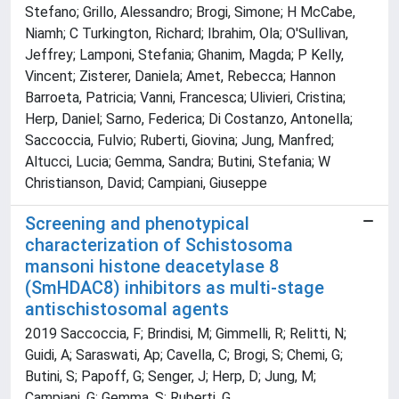
Stefano; Grillo, Alessandro; Brogi, Simone; H McCabe,
Niamh; C Turkington, Richard; Ibrahim, Ola; O'Sullivan,
Jeffrey; Lamponi, Stefania; Ghanim, Magda; P Kelly,
Vincent; Zisterer, Daniela; Amet, Rebecca; Hannon
Barroeta, Patricia; Vanni, Francesca; Ulivieri, Cristina;
Herp, Daniel; Sarno, Federica; Di Costanzo, Antonella;
Saccoccia, Fulvio; Ruberti, Giovina; Jung, Manfred;
Altucci, Lucia; Gemma, Sandra; Butini, Stefania; W
Christianson, David; Campiani, Giuseppe
Screening and phenotypical
characterization of Schistosoma
mansoni histone deacetylase 8
(SmHDAC8) inhibitors as multi-stage
antischistosomal agents
2019 Saccoccia, F; Brindisi, M; Gimmelli, R; Relitti, N;
Guidi, A; Saraswati, Ap; Cavella, C; Brogi, S; Chemi, G;
Butini, S; Papoff, G; Senger, J; Herp, D; Jung, M;
Campiani, G; Gemma, S; Ruberti, G