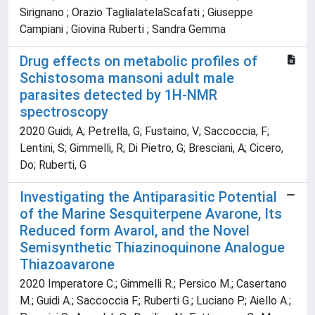
Sirignano ; Orazio TaglialatelaScafati ; Giuseppe
Campiani ; Giovina Ruberti ; Sandra Gemma
Drug effects on metabolic profiles of
Schistosoma mansoni adult male
parasites detected by 1H-NMR
spectroscopy
2020 Guidi, A; Petrella, G; Fustaino, V; Saccoccia, F;
Lentini, S; Gimmelli, R; Di Pietro, G; Bresciani, A; Cicero,
Do; Ruberti, G
Investigating the Antiparasitic Potential
of the Marine Sesquiterpene Avarone, Its
Reduced form Avarol, and the Novel
Semisynthetic Thiazinoquinone Analogue
Thiazoavarone
2020 Imperatore C.; Gimmelli R.; Persico M.; Casertano
M.; Guidi A.; Saccoccia F.; Ruberti G.; Luciano P.; Aiello A.;