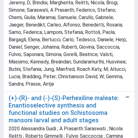
Jeremy, D; Brindisi, Margherita; Relitti, Nicola; Brogi,
Simone; Saraswati, A Prasanth; Federico, Stefano;
Chemi, Giulia; Maramai, Samuele; Carullo, Gabriele;
Jaeger, Benedikt; Carleo, Alfonso; Benedetti, Rosaria;
Sarno, Federica; Lamponi, Stefania; Rottoli, Paola;
Bargagli, Elena; Bertucci, Carlo; Tedesco, Daniele; Herp,
Daniel; Senger, Johanna; Ruberti, Giovina; Saccoccia,
Fulvio; Saponara, Simona; Gorelli, Beatrice; Valoti,
Massimo; Kennedy, Breándan; Sundaramurthi, Husvinee;
Butini, Stefania; Jung, Manfred; Roach Katy, M; Altucci,
Lucia; Bradding, Peter; Christianson David, W; Gemma,
Sandra; Prasse, Antje
(+)-(R)- and (-)-(S)-Perhexiline maleate:
Enantioselective synthesis and
functional studies on Schistosoma
mansoni larval and adult stages
2020 Alessandra Guidi ; A Prasanth Saraswati ; Nicola
Relitti ; Roberto Gimmelli ; Fulvio Saccoccia ; Carmina