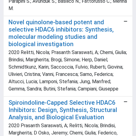
Parapini S.; Avunduk S.; Basilico N.; Fattorusso C.; Menna
M.
Novel quinolone-based potent and
selective HDAC6 inhibitors: Synthesis,
molecular modeling studies and
biological investigation
2020 Relitti, Nicola; Prasanth Saraswati, A; Chemi, Giulia;
Brindisi, Margherita; Brogi, Simone; Herp, Daniel;
Schmidtkunz, Karin; Saccoccia, Fulvio; Ruberti, Giovina;
Ulivieri, Cristina; Vanni, Francesca; Sarno, Federica;
Altucci, Lucia; Lamponi, Stefania; Jung, Manfred;
Gemma, Sandra; Butini, Stefania; Campiani, Giuseppe
Spiroindoline-Capped Selective HDAC6
Inhibitors: Design, Synthesis, Structural
Analysis, and Biological Evaluation
2020 Prasanth Saraswati, A; Relitti, Nicola; Brindisi,
Margherita; D Osko, Jeremy; Chemi, Giulia; Federico,