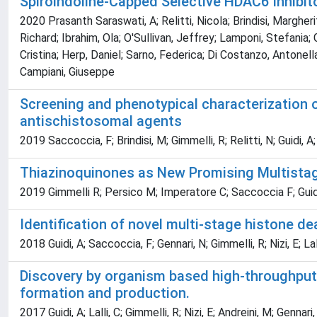
Spiroindoline-Capped Selective HDAC6 Inhibitor
2020 Prasanth Saraswati, A; Relitti, Nicola; Brindisi, Marghe
Richard; Ibrahim, Ola; O'Sullivan, Jeffrey; Lamponi, Stefania;
Cristina; Herp, Daniel; Sarno, Federica; Di Costanzo, Antonell
Campiani, Giuseppe
Screening and phenotypical characterization
antischistosomal agents
2019 Saccoccia, F; Brindisi, M; Gimmelli, R; Relitti, N; Guidi, 
Thiazinoquinones as New Promising Multista
2019 Gimmelli R; Persico M; Imperatore C; Saccoccia F; Guidi
Identification of novel multi-stage histone d
2018 Guidi, A; Saccoccia, F; Gennari, N; Gimmelli, R; Nizi, E; La
Discovery by organism based high-throughput
formation and production.
2017 Guidi, A; Lalli, C; Gimmelli, R; Nizi, E; Andreini, M; Gennar