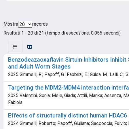
Mostra
records
Risultati 1 - 20 di 21 (tempo di esecuzione: 0.056 secondi).
Benzodeazaoxaflavin Sirtuin Inhibitors Inhib
and Adult Worm Stages
2025 Gimmelli, R.; Papoff, G.; Fabbrizi, E.; Guida, M.; Lalli, C.; Sa
Targeting the MDM2-MDM4 interaction interface
2025 Valentini, Sonia; Mele, Giada; Attili, Marika; Assenza, Ma
Fabiola
Effects of structurally distinct human HDAC6
2024 Gimmelli, Roberto; Papoff, Giuliana; Saccoccia, Fulvio; 