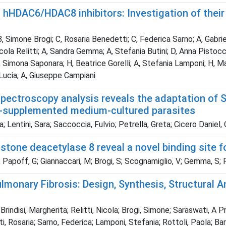
 hHDAC6/HDAC8 inhibitors: Investigation of thei
 Simone Brogi; C, Rosaria Benedetti; C, Federica Sarno; A, Gabrie
la Relitti; A, Sandra Gemma; A, Stefania Butini; D, Anna Pistocchi
, Simona Saponara; H, Beatrice Gorelli; A, Stefania Lamponi; H, Ma
 Lucia; A, Giuseppe Campiani
ectroscopy analysis reveals the adaptation of S. 
SH-supplemented medium-cultured parasites
 Lentini, Sara; Saccoccia, Fulvio; Petrella, Greta; Cicero Daniel, 
one deacetylase 8 reveal a novel binding site for
A; Papoff, G; Giannaccari, M; Brogi, S; Scognamiglio, V; Gemma, S; 
monary Fibrosis: Design, Synthesis, Structural An
rindisi, Margherita; Relitti, Nicola; Brogi, Simone; Saraswati, A 
i, Rosaria; Sarno, Federica; Lamponi, Stefania; Rottoli, Paola; Bar