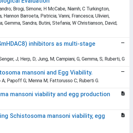
ological Evaluation
essandro; Brogi, Simone; H McCabe, Niamh; C Turkington,
 Hannon Barroeta, Patricia; Vanni, Francesca; Ulivieri,
ia; Gemma, Sandra; Butini, Stefania; W Christianson, David;
SmHDAC8) inhibitors as multi-stage
G; Senger, J; Herp, D; Jung, M; Campiani, G; Gemma, S; Ruberti, G
osoma mansoni and Egg Viability.
o A; Papoff G; Menna M; Fattorusso C; Ruberti G.
soma mansoni viability and egg production
ng Schistosoma mansoni viability, egg