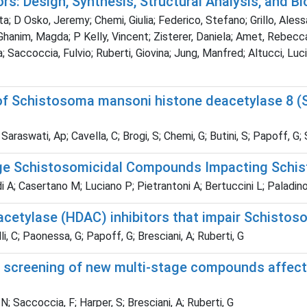
s: Design, Synthesis, Structural Analysis, and Bi
rita; D Osko, Jeremy; Chemi, Giulia; Federico, Stefano; Grillo, Al
 Ghanim, Magda; P Kelly, Vincent; Zisterer, Daniela; Amet, Rebecca;
a; Saccoccia, Fulvio; Ruberti, Giovina; Jung, Manfred; Altucci, Luc
 of Schistosoma mansoni histone deacetylase 8 (
A; Saraswati, Ap; Cavella, C; Brogi, S; Chemi, G; Butini, S; Papoff, 
ge Schistosomicidal Compounds Impacting Schist
 A; Casertano M; Luciano P; Pietrantoni A; Bertuccini L; Paladin
eacetylase (HDAC) inhibitors that impair Schisto
lli, C; Paonessa, G; Papoff, G; Bresciani, A; Ruberti, G
 screening of new multi-stage compounds affecti
i, N; Saccoccia, F; Harper, S; Bresciani, A; Ruberti, G