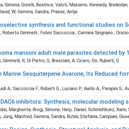
a, Simona; Gorelli, Beatrice; Valoti, Massimo; Kennedy, Breándan;
 David, W; Gemma, Sandra; Prasse, Antje
ntioselective synthesis and functional studies on
; Roberto Gimmelli ; Fulvio Saccoccia ; Carmina Sirignano ; Orazio
tosoma mansoni adult male parasites detected b
; Gimmelli, R; Di Pietro, G; Bresciani, A; Cicero, Do; Ruberti, G
the Marine Sesquiterpene Avarone, Its Reduced fo
i A.; Saccoccia F.; Ruberti G.; Luciano P.; Aiello A.; Parapini S.; 
AC6 inhibitors: Synthesis, molecular modeling st
disi, Margherita; Brogi, Simone; Herp, Daniel; Schmidtkunz, Karin; Sa
a; Jung, Manfred; Gemma, Sandra; Butini, Stefania; Campiani, Giu