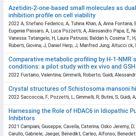
Azetidin-2-one-based small molecules as dual
inhibition profile on cell viability
2022 A, Stefano Federico; A, Tuhina Khan; A, Anna Fontana; B,
Eugenia Passaro; A, Luca Pozzetti; A, Alessandro Papa; E, Nico
Vanessa Tatangelo; H, Laura Patrussi; Baldari h, Cosima T.; H
Ruberti, Giovina; J, Daniel Herp; J, Manfred Jung; Altucci ck,
Comparative metabolic profiling by H-1-NMR sp
conditions: a pilot study with ex vivo and G
2022 Fustaino, Valentina; Gimmelli, Roberto; Guidi, Alessandra;
Crystal structures of Schistosoma mansoni hist
2022 Saccoccia, F; Pozzetti, L; Gimmelli, R; Butini, S; Guidi, 
Harnessing the Role of HDAC6 in Idiopathic Pul
Inhibitors
2021 Campiani, Giuseppe; Cavella, Caterina; Osko Jeremy, D; B
Carullo, Gabriele; Jaeger, Benedikt; Carleo, Alfonso; Benedett