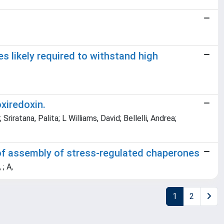
s likely required to withstand high
xiredoxin.
Sriratana, Palita; L Williams, David; Bellelli, Andrea;
 of assembly of stress-regulated chaperones
 ; A,
1
2