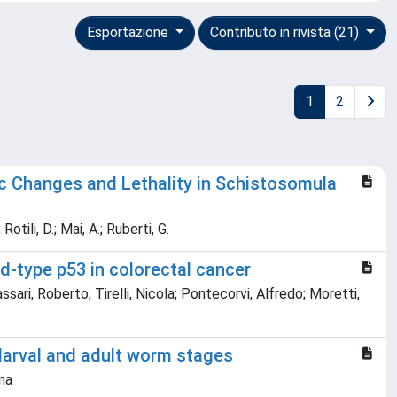
Esportazione
Contributo in rivista (21)
1
2
ic Changes and Lethality in Schistosomula
Rotili, D.; Mai, A.; Ruberti, G.
d-type p53 in colorectal cancer
ssari, Roberto; Tirelli, Nicola; Pontecorvi, Alfredo; Moretti,
larval and adult worm stages
ina