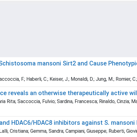
it Schistosoma mansoni Sirt2 and Cause Phenotyp
ccoccia, F.; Haberli, C.; Keiser, J.; Monaldi, D.; Jung, M.; Romier, C.; 
 reveals an otherwise therapeutically active wil
ria Rita; Saccoccia, Fulvio; Sardina, Francesca; Rinaldo, Cinzia; Ma
 and HDAC6/HDAC8 inhibitors against S. mansoni 
Lalli, Cristiana; Gemma, Sandra; Campiani, Giuseppe; Ruberti, Giov