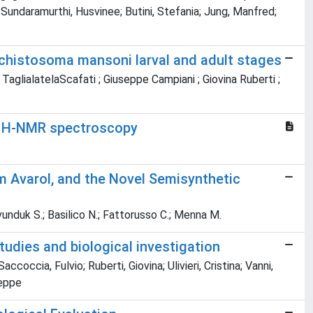
 Sundaramurthi, Husvinee; Butini, Stefania; Jung, Manfred;
 Schistosoma mansoni larval and adult stages
 TaglialatelaScafati ; Giuseppe Campiani ; Giovina Ruberti ;
y 1H-NMR spectroscopy
rm Avarol, and the Novel Semisynthetic
Avunduk S.; Basilico N.; Fattorusso C.; Menna M.
udies and biological investigation
ccoccia, Fulvio; Ruberti, Giovina; Ulivieri, Cristina; Vanni,
seppe