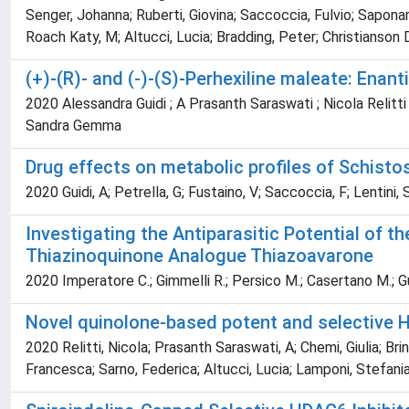
Senger, Johanna; Ruberti, Giovina; Saccoccia, Fulvio; Saponar
Roach Katy, M; Altucci, Lucia; Bradding, Peter; Christianson
(+)-(R)- and (-)-(S)-Perhexiline maleate: Ena
2020 Alessandra Guidi ; A Prasanth Saraswati ; Nicola Relitti 
Sandra Gemma
Drug effects on metabolic profiles of Schis
2020 Guidi, A; Petrella, G; Fustaino, V; Saccoccia, F; Lentini, S
Investigating the Antiparasitic Potential of 
Thiazinoquinone Analogue Thiazoavarone
2020 Imperatore C.; Gimmelli R.; Persico M.; Casertano M.; Guid
Novel quinolone-based potent and selective HD
2020 Relitti, Nicola; Prasanth Saraswati, A; Chemi, Giulia; Brin
Francesca; Sarno, Federica; Altucci, Lucia; Lamponi, Stefani