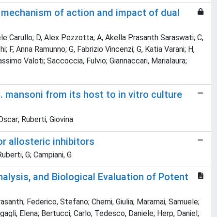
r mechanism of action and impact of dual
le Carullo; D, Alex Pezzotta; A, Akella Prasanth Saraswati; C,
; F, Anna Ramunno; G, Fabrizio Vincenzi; G, Katia Varani; H,
ssimo Valoti; Saccoccia, Fulvio; Giannaccari, Marialaura;
mansoni from its host to in vitro culture
Oscar; Ruberti, Giovina
 allosteric inhibitors
Ruberti, G; Campiani, G
alysis, and Biological Evaluation of Potent
Prasanth; Federico, Stefano; Chemi, Giulia; Maramai, Samuele;
gagli, Elena; Bertucci, Carlo; Tedesco, Daniele; Herp, Daniel;