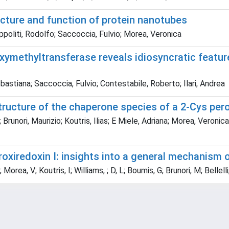
ructure and function of protein nanotubes
Ippoliti, Rodolfo; Saccoccia, Fulvio; Morea, Veronica
xymethyltransferase reveals idiosyncratic feature
stiana; Saccoccia, Fulvio; Contestabile, Roberto; Ilari, Andrea
structure of the chaperone species of a 2-Cys pero
unori, Maurizio; Koutris, Ilias; E Miele, Adriana; Morea, Veronica; 
oxiredoxin I: insights into a general mechanism
orea, V; Koutris, I; Williams, ; D, L; Boumis, G; Brunori, M; Bellelli,