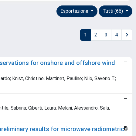
Esportazione
Tutti (66)
1
2
3
4
servations for onshore and offshore wind
do; Knist, Christine; Martinet, Pauline; Nilo, Saverio T.;
le, Sabrina; Giberti, Laura; Melani, Alessandro; Sala,
preliminary results for microwave radiometric