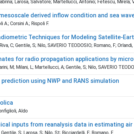
ina; Larosa, Salvatore; Martellucci, Antonio; Fetescu, Mirela; Vi
 mesoscale derived inflow condition and sea wav
 A.; Corsini A.; Rispoli F.
diometric Techniques for Modeling Satellite-Ear
M; Riva, C; Gentile, S; Nilo, SAVERIO TEODOSIO; Romano, F; Orlandi, E
ates for radio propagation applications by micro
scarini, M; Milani, L; Martellucci, A; Gentile, S; Nilo, SAVERIO TEO
ce prediction using NWP and RANS simulation
eolica
nfiglioli, Aldo
cal inputs from reanalysis data in estimating air
 Gentile, S; Larosa, S; Nilo, St; Ricciardelli, E; Romano, F