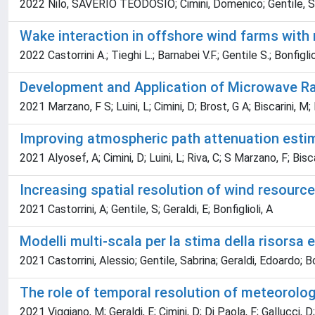
2022 Nilo, SAVERIO TEODOSIO; Cimini, Domenico; Gentile, Sabr
Wake interaction in offshore wind farms with
2022 Castorrini A.; Tieghi L.; Barnabei V.F.; Gentile S.; Bonfiglioli
Development and Application of Microwave Ra
2021 Marzano, F S; Luini, L; Cimini, D; Brost, G A; Biscarini, 
Improving atmospheric path attenuation estim
2021 Alyosef, A; Cimini, D; Luini, L; Riva, C; S Marzano, F; Bi
Increasing spatial resolution of wind resour
2021 Castorrini, A; Gentile, S; Geraldi, E; Bonfiglioli, A
Modelli multi-scala per la stima della risorsa 
2021 Castorrini, Alessio; Gentile, Sabrina; Geraldi, Edoardo; Bo
The role of temporal resolution of meteorologi
2021 Viggiano, M; Geraldi, E; Cimini, D; Di Paola, F; Gallucci, D;