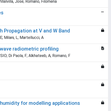
llalvilla, Jose; Romano, Filomena
es
th Propagation at V and W Band
; Milani, L; Martellucci, A
wave radiometric profiling
DOSIO; Di Paola, F; Alkhateeb, A; Romano, F
 humidity for modelling applications