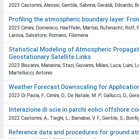
2023 Castorrini, Alessio; Gentile, Sabrina; Geraldi, Edoardo; Bo
Profiling the atmospheric boundary layer: Fro
2023 Cimini, Domenico; Haeffelin, Martial; Rufenacht, Rolf; P
Larosa, Salvatore; Romano, Filomena
Statistical Modeling of Atmospheric Propag
Geostationary Satellite Links
2023 Biscarini, Marianna; Stazi, Giovanni; Milani, Luca; Luin
Martellucci, Antonio
Weather Forecast Downscaling for Applications
2023 Di Paola, F.; Cimini, D.; De Natale, M. P.; Gallucci, D.; Geral
Interazione di scie in parchi eolici offshore 
2022 Castorrini, A.; Tieghi, L.; Barnabei, V. F.; Gentile, S.; Bonfigli
Reference data and procedures for ground a