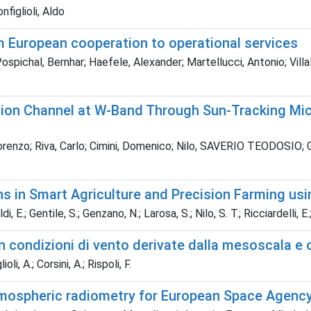
nfiglioli, Aldo
m European cooperation to operational services
ospichal, Bernhar; Haefele, Alexander; Martellucci, Antonio; Vill
ation Channel at W-Band Through Sun-Tracking M
i, Lorenzo; Riva, Carlo; Cimini, Domenico; Nilo, SAVERIO TEODOSIO;
 in Smart Agriculture and Precision Farming usin
di, E.; Gentile, S.; Genzano, N.; Larosa, S.; Nilo, S. T.; Ricciardelli, 
con condizioni di vento derivate dalla mesoscala e
oli, A.; Corsini, A.; Rispoli, F.
tmospheric radiometry for European Space Agenc