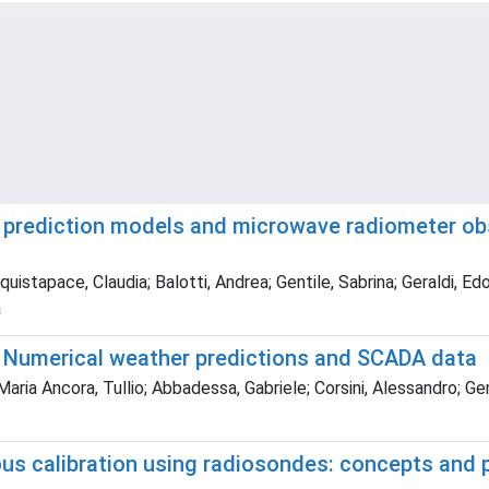
r prediction models and microwave radiometer ob
stapace, Claudia; Balotti, Andrea; Gentile, Sabrina; Geraldi, Edoar
a
h Numerical weather predictions and SCADA data
ria Ancora, Tullio; Abbadessa, Gabriele; Corsini, Alessandro; Genti
ious calibration using radiosondes: concepts and 