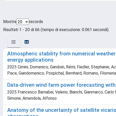
Mostra
records
Risultati 1 - 20 di 66 (tempo di esecuzione: 0.061 secondi).
Atmospheric stability from numerical weathe
energy applications
2025 Cimini, Domenico; Gandoin, Rémi; Fiedler, Stephanie; Acqui
Pace, Giandomenico; Pospichal, Bernhard; Romano, Filomen
Data-driven wind farm power forecasting wit
2025 Francesco Barnabei, Valerio; Bianchi, Gianmarco; Carlo Ma
Simone; Amendola, Alfonso
Anatomy of the uncertainty of satellite vicar