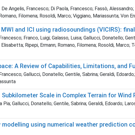
; De Angelis, Francesco; Di Paola, Francesco; Fassò, Alessandro; 
 Romano, Filomena; Rosoldi, Marco; Viggiano, Mariassunta; Von Enge
 MWI and ICI using radiosoundings (VICIRS): final
cesco; Franco, Luigi; Galasso, Luisa; Gallucci, Donatello; Genti
, Elisabetta; Ripepi, Ermann; Romano, Filomena; Rosoldi, Marco; 
ace: A Review of Capabilities, Limitations, and F
cesco; Gallucci, Donatello; Gentile, Sabrina; Geraldi, Edoardo;
iassunta
Subkilometer Scale in Complex Terrain for Wind 
ia; Gallucci, Donatello; Gentile, Sabrina; Geraldi, Edoardo; Larosa
w modelling using numerical weather prediction co