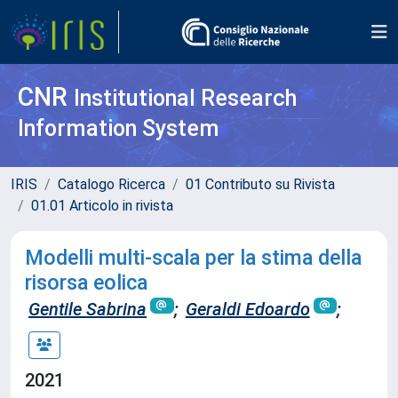
CNR
Institutional Research
Information System
IRIS
Catalogo Ricerca
01 Contributo su Rivista
01.01 Articolo in rivista
Modelli multi-scala per la stima della
risorsa eolica
Gentile Sabrina
;
Geraldi Edoardo
;
2021