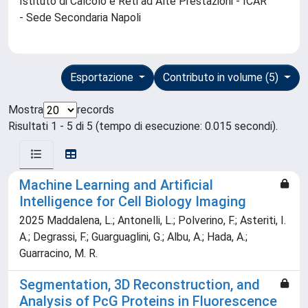
Istituto di Calcolo e Reti ad Alte Prestazioni - ICAR
- Sede Secondaria Napoli
Esportazione
Contributo in volume (5)
Mostra
records
Risultati 1 - 5 di 5 (tempo di esecuzione: 0.015 secondi).
Machine Learning and Artificial
Intelligence for Cell Biology Imaging
2025 Maddalena, L.; Antonelli, L.; Polverino, F.; Asteriti, I.
A.; Degrassi, F.; Guarguaglini, G.; Albu, A.; Hada, A.;
Guarracino, M. R.
Segmentation, 3D Reconstruction, and
Analysis of PcG Proteins in Fluorescence