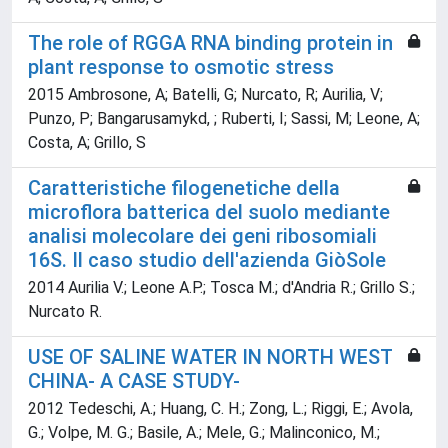
The role of RGGA RNA binding protein in
plant response to osmotic stress
2015 Ambrosone, A; Batelli, G; Nurcato, R; Aurilia, V;
Punzo, P; Bangarusamykd, ; Ruberti, I; Sassi, M; Leone, A;
Costa, A; Grillo, S
Caratteristiche filogenetiche della
microflora batterica del suolo mediante
analisi molecolare dei geni ribosomiali
16S. Il caso studio dell'azienda GiòSole
2014 Aurilia V.; Leone A.P.; Tosca M.; d'Andria R.; Grillo S.;
Nurcato R.
USE OF SALINE WATER IN NORTH WEST
CHINA- A CASE STUDY-
2012 Tedeschi, A.; Huang, C. H.; Zong, L.; Riggi, E.; Avola,
G.; Volpe, M. G.; Basile, A.; Mele, G.; Malinconico, M.;