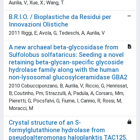
Aurilia, V.; Xue, X.; Wang, T.
B.R.I.O. / Bioplastiche da Residui per
Innovazioni Olistiche
2011 Riggi, E; Avola, G; Tedeschi, A; Aurilia, V
A new archaeal beta-glycosidase from
Sulfolobus solfataricus: Seeding a novel
retaining beta-glycan-specific glycoside
hydrolase family along with the human
non-lysosomal glucosylceramidase GBA2
2010 Cobucciponzano, B; Aurilia, V; Riccio, G; Henrissat,
B; Coutinho, Pm; Strazzulli, A; Padula, A; Corsaro, Mm;
Pieretti, G; Pocsfalvi, G; Fiume, I; Cannio, R; Rossi, M;
Moracci, M
Crystal structure of an S-
formylglutathione hydrolase from
pseudoalteromonas haloplanktis TAC125.