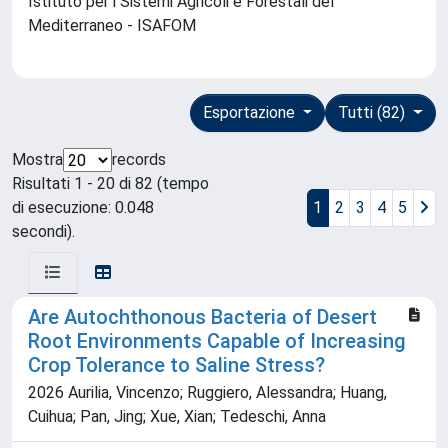
Istituto per i Sistemi Agricoli e Forestali del
Mediterraneo - ISAFOM
Esportazione
Tutti (82)
Mostra
records
Risultati 1 - 20 di 82 (tempo
di esecuzione: 0.048
1
2
3
4
5
secondi).
Are Autochthonous Bacteria of Desert
Root Environments Capable of Increasing
Crop Tolerance to Saline Stress?
2026 Aurilia, Vincenzo; Ruggiero, Alessandra; Huang,
Cuihua; Pan, Jing; Xue, Xian; Tedeschi, Anna