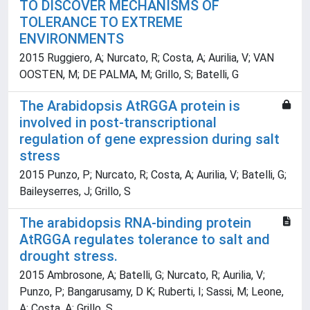
TO DISCOVER MECHANISMS OF
TOLERANCE TO EXTREME
ENVIRONMENTS
2015 Ruggiero, A; Nurcato, R; Costa, A; Aurilia, V; VAN
OOSTEN, M; DE PALMA, M; Grillo, S; Batelli, G
The Arabidopsis AtRGGA protein is
involved in post-transcriptional
regulation of gene expression during salt
stress
2015 Punzo, P; Nurcato, R; Costa, A; Aurilia, V; Batelli, G;
Baileyserres, J; Grillo, S
The arabidopsis RNA-binding protein
AtRGGA regulates tolerance to salt and
drought stress.
2015 Ambrosone, A; Batelli, G; Nurcato, R; Aurilia, V;
Punzo, P; Bangarusamy, D K; Ruberti, I; Sassi, M; Leone,
A; Costa, A; Grillo, S