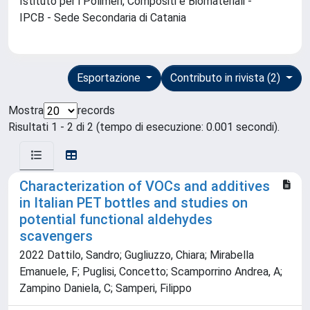
Istituto per i Polimeri, Compositi e Biomateriali -
IPCB - Sede Secondaria di Catania
Esportazione
Contributo in rivista (2)
Mostra
records
Risultati 1 - 2 di 2 (tempo di esecuzione: 0.001 secondi).
Characterization of VOCs and additives
in Italian PET bottles and studies on
potential functional aldehydes
scavengers
2022 Dattilo, Sandro; Gugliuzzo, Chiara; Mirabella
Emanuele, F; Puglisi, Concetto; Scamporrino Andrea, A;
Zampino Daniela, C; Samperi, Filippo