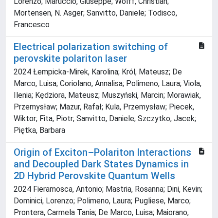
Lorenzo; Maruccio, Giuseppe; Wolff, Christian;
Mortensen, N. Asger; Sanvitto, Daniele; Todisco,
Francesco
Electrical polarization switching of
perovskite polariton laser
2024 Łempicka-Mirek, Karolina; Król, Mateusz; De
Marco, Luisa; Coriolano, Annalisa; Polimeno, Laura; Viola,
Ilenia; Kędziora, Mateusz; Muszyński, Marcin; Morawiak,
Przemysław; Mazur, Rafał; Kula, Przemysław; Piecek,
Wiktor; Fita, Piotr; Sanvitto, Daniele; Szczytko, Jacek;
Piętka, Barbara
Origin of Exciton–Polariton Interactions
and Decoupled Dark States Dynamics in
2D Hybrid Perovskite Quantum Wells
2024 Fieramosca, Antonio; Mastria, Rosanna; Dini, Kevin;
Dominici, Lorenzo; Polimeno, Laura; Pugliese, Marco;
Prontera, Carmela Tania; De Marco, Luisa; Maiorano,