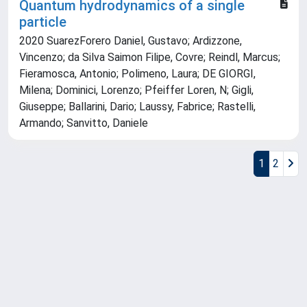
Quantum hydrodynamics of a single
particle
2020 SuarezForero Daniel, Gustavo; Ardizzone,
Vincenzo; da Silva Saimon Filipe, Covre; Reindl, Marcus;
Fieramosca, Antonio; Polimeno, Laura; DE GIORGI,
Milena; Dominici, Lorenzo; Pfeiffer Loren, N; Gigli,
Giuseppe; Ballarini, Dario; Laussy, Fabrice; Rastelli,
Armando; Sanvitto, Daniele
1
2
Powered by
IRIS
-
about IRIS
-
Utilizzo dei cookie
Copyright © 2026