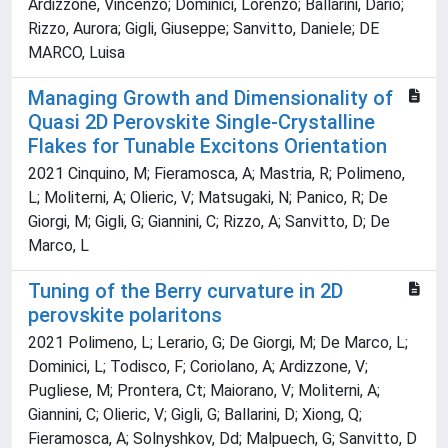
Ardizzone, Vincenzo; Dominici, Lorenzo; Ballarini, Dario;
Rizzo, Aurora; Gigli, Giuseppe; Sanvitto, Daniele; DE
MARCO, Luisa
Managing Growth and Dimensionality of
Quasi 2D Perovskite Single-Crystalline
Flakes for Tunable Excitons Orientation
2021 Cinquino, M; Fieramosca, A; Mastria, R; Polimeno,
L; Moliterni, A; Olieric, V; Matsugaki, N; Panico, R; De
Giorgi, M; Gigli, G; Giannini, C; Rizzo, A; Sanvitto, D; De
Marco, L
Tuning of the Berry curvature in 2D
perovskite polaritons
2021 Polimeno, L; Lerario, G; De Giorgi, M; De Marco, L;
Dominici, L; Todisco, F; Coriolano, A; Ardizzone, V;
Pugliese, M; Prontera, Ct; Maiorano, V; Moliterni, A;
Giannini, C; Olieric, V; Gigli, G; Ballarini, D; Xiong, Q;
Fieramosca, A; Solnyshkov, Dd; Malpuech, G; Sanvitto, D