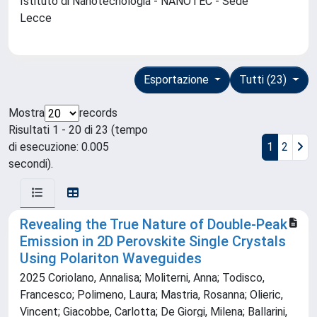
Istituto di Nanotecnologia - NANOTEC - Sede
Lecce
Esportazione
Tutti (23)
Mostra
records
Risultati 1 - 20 di 23 (tempo
di esecuzione: 0.005
1
2
secondi).
Revealing the True Nature of Double-Peak
Emission in 2D Perovskite Single Crystals
Using Polariton Waveguides
2025 Coriolano, Annalisa; Moliterni, Anna; Todisco,
Francesco; Polimeno, Laura; Mastria, Rosanna; Olieric,
Vincent; Giacobbe, Carlotta; De Giorgi, Milena; Ballarini,