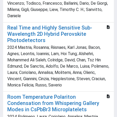
Vincenzo; Todisco, Francesco; Ballarini, Dario; De Giorgi,
Milena; Gigli, Giuseppe; Liew, Timothy C. H.; Sanvitto,
Daniele
Real Time and Highly Sensitive Sub‐
Wavelength 2D Hybrid Perovskite
Photodetectors
2024 Mastria, Rosanna; Riisnaes, Karl Jonas; Bacon,
Agnes; Leontis, Ioannis; Lam, Hoi Tung; Alshehri,
Mohammed Ali Saleh; Colridge, David; Chan, Tsz Hin
Edmund; De Sanctis, Adolfo; De Marco, Luisa; Polimeno,
Laura; Coriolano, Annalisa; Moliterni, Anna; Olieric,
Vincent; Giannini, Cinzia; Hepplestone, Steven; Craciun,
Monica Felicia; Russo, Saverio
Room Temperature Polariton
Condensation from Whispering Gallery
Modes in CsPbBr3 Microplatelets
2024 Polimeno, Laura; Coriolano, Annalisa; Mastria,