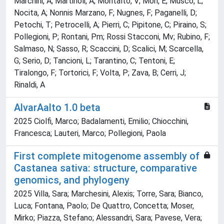
Marchini, A; Martinoli, A; Montalto, V; Mori, E; Musco, L;
Nocita, A; Nonnis Marzano, F; Nugnes, F; Paganelli, D;
Petochi, T; Petrocelli, A; Pierri, C; Pipitone, C; Piraino, S;
Pollegioni, P; Rontani, Pm; Rossi Stacconi, Mv; Rubino, F;
Salmaso, N; Sasso, R; Scaccini, D; Scalici, M; Scarcella,
G; Serio, D; Tancioni, L; Tarantino, C; Tentoni, E;
Tiralongo, F; Tortorici, F; Volta, P; Zava, B; Cerri, J;
Rinaldi, A
AlvarAalto 1.0 beta
2025 Ciolfi, Marco; Badalamenti, Emilio; Chiocchini,
Francesca; Lauteri, Marco; Pollegioni, Paola
First complete mitogenome assembly of
Castanea sativa: structure, comparative
genomics, and phylogeny
2025 Villa, Sara; Marchesini, Alexis; Torre, Sara; Bianco,
Luca; Fontana, Paolo; De Quattro, Concetta; Moser,
Mirko; Piazza, Stefano; Alessandri, Sara; Pavese, Vera;