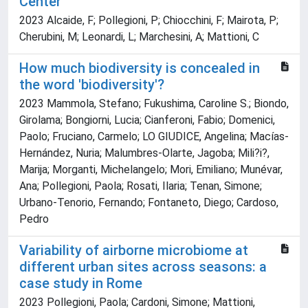
Center
2023 Alcaide, F; Pollegioni, P; Chiocchini, F; Mairota, P;
Cherubini, M; Leonardi, L; Marchesini, A; Mattioni, C
How much biodiversity is concealed in
the word 'biodiversity'?
2023 Mammola, Stefano; Fukushima, Caroline S.; Biondo,
Girolama; Bongiorni, Lucia; Cianferoni, Fabio; Domenici,
Paolo; Fruciano, Carmelo; LO GIUDICE, Angelina; Macías-
Hernández, Nuria; Malumbres-Olarte, Jagoba; Mili?i?,
Marija; Morganti, Michelangelo; Mori, Emiliano; Munévar,
Ana; Pollegioni, Paola; Rosati, Ilaria; Tenan, Simone;
Urbano-Tenorio, Fernando; Fontaneto, Diego; Cardoso,
Pedro
Variability of airborne microbiome at
different urban sites across seasons: a
case study in Rome
2023 Pollegioni, Paola; Cardoni, Simone; Mattioni,