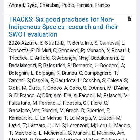
Ahmed, Syed; Cherubini, Paolo; Famiani, Franco
TRACKS: Six good practices for Non-
Indigenous Species research and their
SWOT evaluation
2026 Azzurro, E; Strafella, P; Bertolino, S; Carnevali, L;
Crocetta, F; Di Muri, C; Genovesi, P; Monaco, A; Rosati, I;
Tricarico, E; Anfora, G; Ardenghi, Nmg; Badalamenti, E;
Badalamenti, F; Balestrieri, R; Bernardo, U; Boggero, A;
Bolognini, L; Bolpagni, R; Brundu, G; Campagnaro, T;
Caronni, S; Casella, F; Castriota, L; Ceschin, S; Chiesa, S;
Ciolfi, M; Ciutti, F; Cocco, A; Coco, S; D’Amen, M; D’Anna,
G; Di Franco, A; Dörr, Ajm; Elia, A; Faccoli, M; Falaschi, M;
Falautano, M; Ferrario, J; Ficetola, Gf; Flore, S;
Giacalone, Vm; Giorgini, M; Grech, D; Guerrieri, E;
Kamburska, L; La Mantia, T; La Morgia, V; Lauteri, M;
Lazić, T; Lazzaro, L; Livi, S; Lorenzoni, M; Loru, L; Maggio,
T; Maistrello, L; Mancinelli, G; Mancini, E; Mannino, Am;