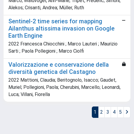
Marco; Waldvogel, Ann-Marie; Tripet, Frédéric; Simoni,
Alekos; Crisanti, Andrea; Müller, Ruth
Sentinel-2 time series for mapping
Ailanthus altissima invasion on Google
Earth Engine
2022 Francesca Chiocchini ; Marco Lauteri ; Maurizio
Sarti ; Paola Pollegioni ; Marco Ciolfi
Valorizzazione e conservazione della
diversità genetica del Castagno
2022 Mattioni, Claudia; Beritognolo, Isacco; Gaudet,
Muriel; Pollegioni, Paola; Cherubini, Marcello; Leonardi,
Luca; Villani, Fiorella
1
2
3
4
5