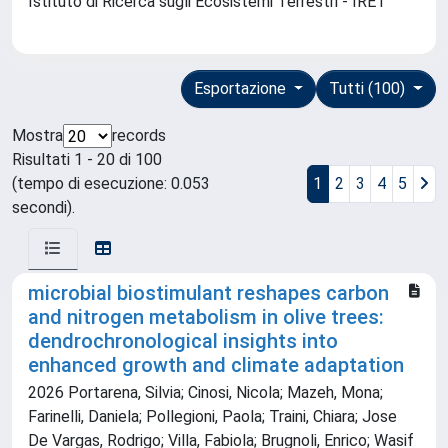
Istituto di Ricerca sugli Ecosistemi Terrestri - IRET
Esportazione
Tutti (100)
Mostra
records
Risultati 1 - 20 di 100
(tempo di esecuzione: 0.053
1
2
3
4
5
secondi).
microbial biostimulant reshapes carbon
and nitrogen metabolism in olive trees:
dendrochronological insights into
enhanced growth and climate adaptation
2026 Portarena, Silvia; Cinosi, Nicola; Mazeh, Mona;
Farinelli, Daniela; Pollegioni, Paola; Traini, Chiara; Jose
De Vargas, Rodrigo; Villa, Fabiola; Brugnoli, Enrico; Wasif