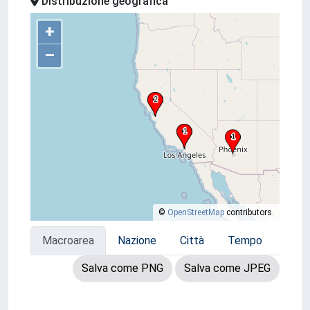
Distribuzione geografica
+
–
©
OpenStreetMap
contributors.
Macroarea
Nazione
Città
Tempo
Salva come PNG
Salva come JPEG