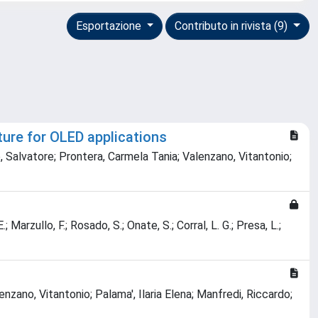
Esportazione
Contributo in rivista (9)
ure for OLED applications
, Salvatore; Prontera, Carmela Tania; Valenzano, Vitantonio;
 Marzullo, F.; Rosado, S.; Onate, S.; Corral, L. G.; Presa, L.;
nzano, Vitantonio; Palama', Ilaria Elena; Manfredi, Riccardo;