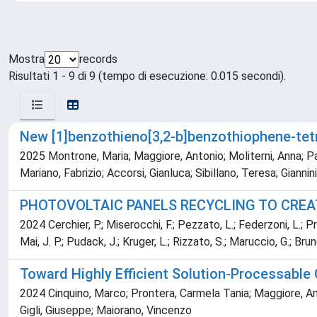
Mostra
records
Risultati 1 - 9 di 9 (tempo di esecuzione: 0.015 secondi).
New [1]benzothieno[3,2-b]benzothiophene-tet
2025 Montrone, Maria; Maggiore, Antonio; Moliterni, Anna; Pa
Mariano, Fabrizio; Accorsi, Gianluca; Sibillano, Teresa; Gianni
PHOTOVOLTAIC PANELS RECYCLING TO CREAT
2024 Cerchier, P.; Miserocchi, F.; Pezzato, L.; Federzoni, L.; Pr
Mai, J. P.; Pudack, J.; Kruger, L.; Rizzato, S.; Maruccio, G.; Brune
Toward Highly Efficient Solution-Processable 
2024 Cinquino, Marco; Prontera, Carmela Tania; Maggiore, Anto
Gigli, Giuseppe; Maiorano, Vincenzo