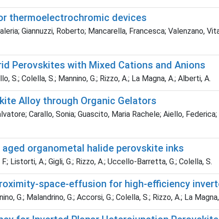
for thermoelectrochromic devices
eria; Giannuzzi, Roberto; Mancarella, Francesca; Valenzano, Vitan
id Perovskites with Mixed Cations and Anions
o, S.; Colella, S.; Mannino, G.; Rizzo, A.; La Magna, A.; Alberti, A.
kite Alloy through Organic Gelators
ore; Carallo, Sonia; Guascito, Maria Rachele; Aiello, Federica; Gig
aged organometal halide perovskite inks
.; Listorti, A.; Gigli, G.; Rizzo, A.; Uccello-Barretta, G.; Colella, S.
imity-space-effusion for high-efficiency inverte
o, G.; Malandrino, G.; Accorsi, G.; Colella, S.; Rizzo, A.; La Magna, A.