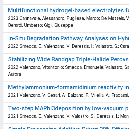
Multifunctional hydrogel-based electrolytes 
2023 Cannavale, Alessandro; Pugliese, Marco; De Matteis, Val
Berardi, Umberto; Gigli, Giuseppe
In-Situ Degradation Pathway Analyses on Hybr
2022 Smecca, E.; Valenzano, V.; Deretzis, I.; Valastro, S.; Carall
Stabilizing Wide Bandgap Triple‐Halide Perovs
2022 Valenzano, Vitantonio; Smecca, Emanuele; Valastro, Salvat
Aurora
Methylammonium-formamidinium reactivity in 
2021 Valenzano, V.; Cesari, A.; Balzano, F.; Milella, A.; Fracassi, F
Two-step MAPbI3deposition by low-vacuum prox
2021 Smecca, E.; Valenzano, V.; Valastro, S.; Deretzis, I.; Mannin