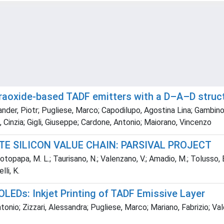
raoxide-based TADF emitters with a D–A–D struct
nder, Piotr; Pugliese, Marco; Capodilupo, Agostina Lina; Gambino
ni, Cinzia; Gigli, Giuseppe; Cardone, Antonio; Maiorano, Vincenzo
E SILICON VALUE CHAIN: PARSIVAL PROJECT
otopapa, M. L.; Taurisano, N.; Valenzano, V.; Amadio, M.; Tolusso, E.;
lli, K.
OLEDs: Inkjet Printing of TADF Emissive Layer
nio; Zizzari, Alessandra; Pugliese, Marco; Mariano, Fabrizio; Vale