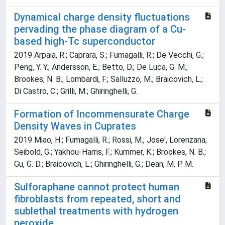
Dynamical charge density fluctuations
pervading the phase diagram of a Cu-
based high-Tc superconductor
2019 Arpaia, R.; Caprara, S.; Fumagalli, R.; De Vecchi, G.;
Peng, Y. Y.; Andersson, E.; Betto, D.; De Luca, G. M.;
Brookes, N. B.; Lombardi, F.; Salluzzo, M.; Braicovich, L.;
Di Castro, C.; Grilli, M.; Ghiringhelli, G.
Formation of Incommensurate Charge
Density Waves in Cuprates
2019 Miao, H.; Fumagalli, R.; Rossi, M.; Jose', Lorenzana;
Seibold, G.; Yakhou-Harris, F.; Kummer, K.; Brookes, N. B.;
Gu, G. D.; Braicovich, L.; Ghiringhelli, G.; Dean, M. P. M.
Sulforaphane cannot protect human
fibroblasts from repeated, short and
sublethal treatments with hydrogen
peroxide