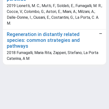
2019 Lionetti, M. C.; Mutti, F.; Soldati, E.; Fumagalli, M. R.;
Cocce, V.; Colombo, G.; Astori, E.; Miani, A.; Milzani, A.;
Dalle-Donne, I.; Ciusani, E.; Costantini, G.; La Porta, C. A.
M.
Regeneration in distantly related
species: common strategies and
pathways
2018 Fumagalli, Maria Rita; Zapperi, Stefano; La Porta
Caterina, A M
Powered by
IRIS
-
about IRIS
-
Utilizzo dei cookie
Copyright © 2026