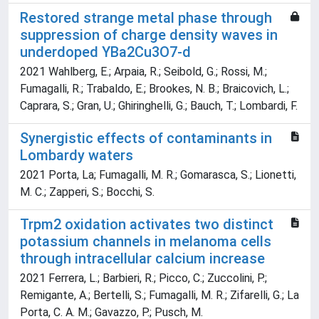
Restored strange metal phase through
suppression of charge density waves in
underdoped YBa2Cu3O7-d
2021 Wahlberg, E.; Arpaia, R.; Seibold, G.; Rossi, M.;
Fumagalli, R.; Trabaldo, E.; Brookes, N. B.; Braicovich, L.;
Caprara, S.; Gran, U.; Ghiringhelli, G.; Bauch, T.; Lombardi, F.
Synergistic effects of contaminants in
Lombardy waters
2021 Porta, La; Fumagalli, M. R.; Gomarasca, S.; Lionetti,
M. C.; Zapperi, S.; Bocchi, S.
Trpm2 oxidation activates two distinct
potassium channels in melanoma cells
through intracellular calcium increase
2021 Ferrera, L.; Barbieri, R.; Picco, C.; Zuccolini, P.;
Remigante, A.; Bertelli, S.; Fumagalli, M. R.; Zifarelli, G.; La
Porta, C. A. M.; Gavazzo, P.; Pusch, M.