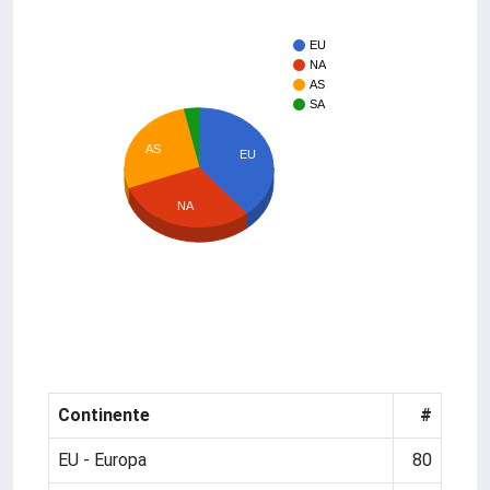
EU
NA
AS
SA
AS
EU
NA
Continente
#
EU - Europa
80