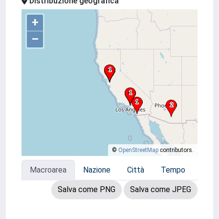
Distribuzione geografica
+
–
©
OpenStreetMap
contributors.
Macroarea
Nazione
Città
Tempo
Salva come PNG
Salva come JPEG