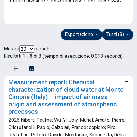
Istituto di Scienze dell'Atmosfera e del Clima - ISAC
Esportazione
Tutti (8)
Mostra
records
Risultati 1 - 8 di 8 (tempo di esecuzione: 0.018 secondi).
Measurement report: Chemical
characterization of cloud water at Monte
Cimone (Italy) – impact of air mass
origin and assessment of atmospheric
processes
2026 Nibert, Pauline; Wu, Yi; Joly, Muriel; Amato, Pierre;
Cristofanelli, Paolo; Calzolari, Francescopiero; Piro,
Jean-Luc; Putero, Davide; Montaguti, Simonetta; Renzi,