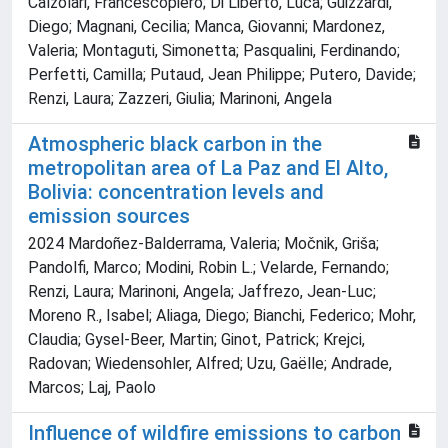
Calzolari, Francescopiero; Di Liberto, Luca; Guizzardi,
Diego; Magnani, Cecilia; Manca, Giovanni; Mardonez,
Valeria; Montaguti, Simonetta; Pasqualini, Ferdinando;
Perfetti, Camilla; Putaud, Jean Philippe; Putero, Davide;
Renzi, Laura; Zazzeri, Giulia; Marinoni, Angela
Atmospheric black carbon in the
metropolitan area of La Paz and El Alto,
Bolivia: concentration levels and
emission sources
2024 Mardoñez-Balderrama, Valeria; Močnik, Griša;
Pandolfi, Marco; Modini, Robin L.; Velarde, Fernando;
Renzi, Laura; Marinoni, Angela; Jaffrezo, Jean-Luc;
Moreno R., Isabel; Aliaga, Diego; Bianchi, Federico; Mohr,
Claudia; Gysel-Beer, Martin; Ginot, Patrick; Krejci,
Radovan; Wiedensohler, Alfred; Uzu, Gaëlle; Andrade,
Marcos; Laj, Paolo
Influence of wildfire emissions to carbon