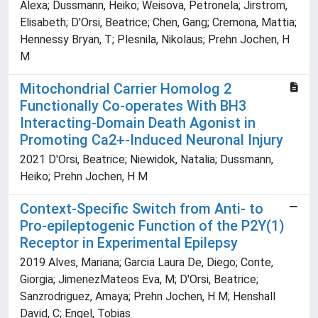
Alexa; Dussmann, Heiko; Weisova, Petronela; Jirstrom,
Elisabeth; D'Orsi, Beatrice; Chen, Gang; Cremona, Mattia;
Hennessy Bryan, T; Plesnila, Nikolaus; Prehn Jochen, H
M
Mitochondrial Carrier Homolog 2
Functionally Co-operates With BH3
Interacting-Domain Death Agonist in
Promoting Ca2+-Induced Neuronal Injury
2021 D'Orsi, Beatrice; Niewidok, Natalia; Dussmann,
Heiko; Prehn Jochen, H M
Context-Specific Switch from Anti- to
Pro-epileptogenic Function of the P2Y(1)
Receptor in Experimental Epilepsy
2019 Alves, Mariana; Garcia Laura De, Diego; Conte,
Giorgia; JimenezMateos Eva, M; D'Orsi, Beatrice;
Sanzrodriguez, Amaya; Prehn Jochen, H M; Henshall
David, C; Engel, Tobias