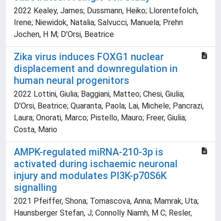
2022 Kealey, James; Dussmann, Heiko; Llorentefolch,
Irene; Niewidok, Natalia; Salvucci, Manuela; Prehn
Jochen, H M; D'Orsi, Beatrice
Zika virus induces FOXG1 nuclear
displacement and downregulation in
human neural progenitors
2022 Lottini, Giulia; Baggiani, Matteo; Chesi, Giulia;
D'Orsi, Beatrice; Quaranta, Paola; Lai, Michele; Pancrazi,
Laura; Onorati, Marco; Pistello, Mauro; Freer, Giulia;
Costa, Mario
AMPK-regulated miRNA-210-3p is
activated during ischaemic neuronal
injury and modulates PI3K-p70S6K
signalling
2021 Pfeiffer, Shona; Tomascova, Anna; Mamrak, Uta;
Haunsberger Stefan, J; Connolly Niamh, M C; Resler,