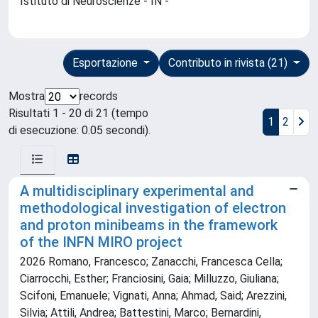
Istituto di Neuroscienze - IN -
Esportazione
Contributo in rivista (21)
Mostra
records
Risultati 1 - 20 di 21 (tempo
1
2
di esecuzione: 0.05 secondi).
A multidisciplinary experimental and
methodological investigation of electron
and proton minibeams in the framework
of the INFN MIRO project
2026 Romano, Francesco; Zanacchi, Francesca Cella;
Ciarrocchi, Esther; Franciosini, Gaia; Milluzzo, Giuliana;
Scifoni, Emanuele; Vignati, Anna; Ahmad, Said; Arezzini,
Silvia; Attili, Andrea; Battestini, Marco; Bernardini,