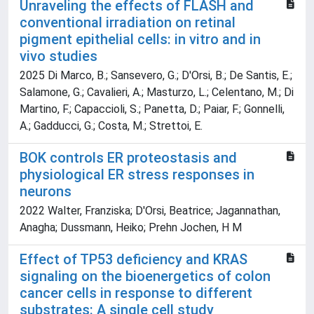
Unraveling the effects of FLASH and
conventional irradiation on retinal
pigment epithelial cells: in vitro and in
vivo studies
2025 Di Marco, B.; Sansevero, G.; D'Orsi, B.; De Santis, E.;
Salamone, G.; Cavalieri, A.; Masturzo, L.; Celentano, M.; Di
Martino, F.; Capaccioli, S.; Panetta, D.; Paiar, F.; Gonnelli,
A.; Gadducci, G.; Costa, M.; Strettoi, E.
BOK controls ER proteostasis and
physiological ER stress responses in
neurons
2022 Walter, Franziska; D'Orsi, Beatrice; Jagannathan,
Anagha; Dussmann, Heiko; Prehn Jochen, H M
Effect of TP53 deficiency and KRAS
signaling on the bioenergetics of colon
cancer cells in response to different
substrates: A single cell study