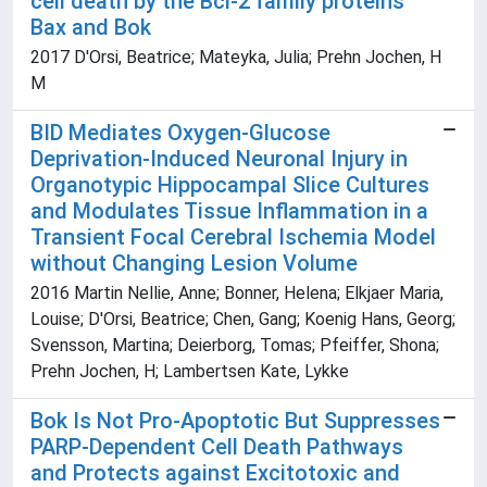
cell death by the Bcl-2 family proteins
Bax and Bok
2017 D'Orsi, Beatrice; Mateyka, Julia; Prehn Jochen, H
M
BID Mediates Oxygen-Glucose
Deprivation-Induced Neuronal Injury in
Organotypic Hippocampal Slice Cultures
and Modulates Tissue Inflammation in a
Transient Focal Cerebral Ischemia Model
without Changing Lesion Volume
2016 Martin Nellie, Anne; Bonner, Helena; Elkjaer Maria,
Louise; D'Orsi, Beatrice; Chen, Gang; Koenig Hans, Georg;
Svensson, Martina; Deierborg, Tomas; Pfeiffer, Shona;
Prehn Jochen, H; Lambertsen Kate, Lykke
Bok Is Not Pro-Apoptotic But Suppresses
PARP-Dependent Cell Death Pathways
and Protects against Excitotoxic and