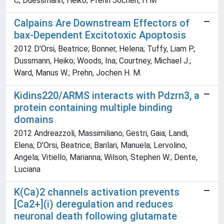
C; Duessmann, Heiko; Prehn Jochen, H M
Calpains Are Downstream Effectors of
bax-Dependent Excitotoxic Apoptosis
2012 D'Orsi, Beatrice; Bonner, Helena; Tuffy, Liam P.;
Dussmann, Heiko; Woods, Ina; Courtney, Michael J.;
Ward, Manus W.; Prehn, Jochen H. M.
Kidins220/ARMS interacts with Pdzrn3, a
protein containing multiple binding
domains
2012 Andreazzoli, Massimiliano; Gestri, Gaia; Landi,
Elena; D'Orsi, Beatrice; Barilari, Manuela; Lervolino,
Angela; Vitiello, Marianna; Wilson, Stephen W.; Dente,
Luciana
K(Ca)2 channels activation prevents
[Ca2+](i) deregulation and reduces
neuronal death following glutamate