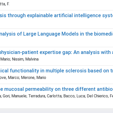
ta, F.
sis through explainable artificial intelligence sy
 analysis of Large Language Models in the biomed
 physician-patient expertise gap: An analysis wi
 Mario; Nissim, Malvina
cal functionality in multiple sclerosis based on t
 Bove, Marco; Merone, Mario
e mucosal permeability on three different antibio
Gori, Manuele; Terradura, Carlotta; Bacco, Luca; Del Chierico, Fe