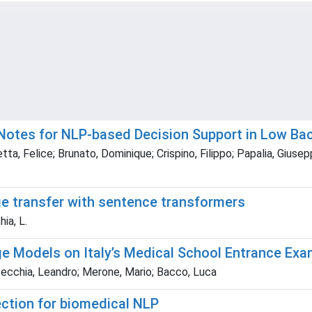
l Notes for NLP-based Decision Support in Low Ba
ta, Felice; Brunato, Dominique; Crispino, Filippo; Papalia, Giusep
ge transfer with sentence transformers
ia, L.
ge Models on Italy’s Medical School Entrance Ex
 Pecchia, Leandro; Merone, Mario; Bacco, Luca
lection for biomedical NLP