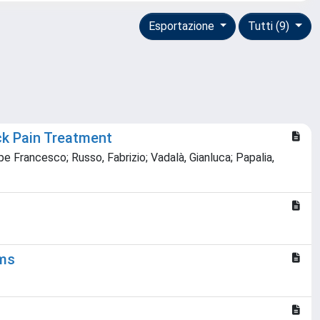
Esportazione
Tutti (9)
ck Pain Treatment
pe Francesco; Russo, Fabrizio; Vadalà, Gianluca; Papalia,
ams