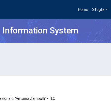
Home
Sfoglia
h Information System
tazionale "Antonio Zampolli" - ILC