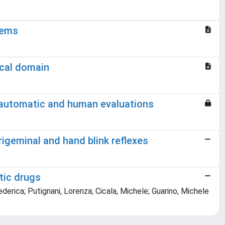
stems
ical domain
th automatic and human evaluations
rigeminal and hand blink reflexes
tic drugs
derica; Putignani, Lorenza; Cicala, Michele; Guarino, Michele