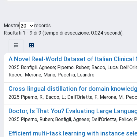
Mostra
records
Risultati 1 - 9 di 9 (tempo di esecuzione: 0.024 secondi).
A Novel Real-World Dataset of Italian Clinica
2025 Bonfigli, Agnese; Piperno, Ruben; Bacco, Luca; Dell'Orlet
Rocco; Merone, Mario; Pecchia, Leandro
Cross-lingual distillation for domain knowled
2025 Piperno, R.; Bacco, L.; Dell'Orletta, F.; Merone, M.; Pecch
Doctor, Is That You? Evaluating Large Langua
2025 Piperno, Ruben; Bonfigli, Agnese; Dell'Orletta, Felice;
Efficient multi-task learning with instance se