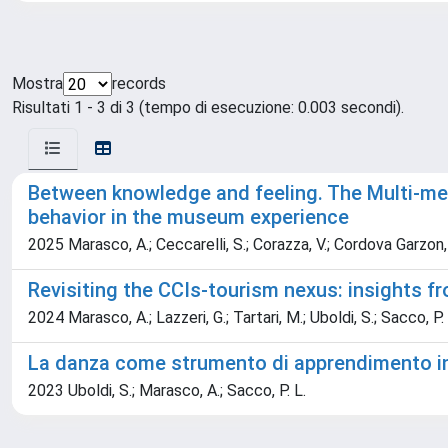
Mostra
records
Risultati 1 - 3 di 3 (tempo di esecuzione: 0.003 secondi).
Between knowledge and feeling. The Multi-met
behavior in the museum experience
2025 Marasco, A.; Ceccarelli, S.; Corazza, V.; Cordova Garzon, A.
Revisiting the CCIs-tourism nexus: insights f
2024 Marasco, A.; Lazzeri, G.; Tartari, M.; Uboldi, S.; Sacco, P. 
La danza come strumento di apprendimento inc
2023 Uboldi, S.; Marasco, A.; Sacco, P. L.