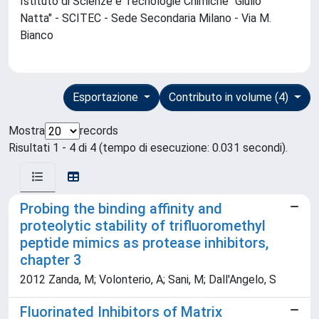
Istituto di Scienze e Tecnologie Chimiche "Giulio
Natta" - SCITEC - Sede Secondaria Milano - Via M.
Bianco
Esportazione
Contributo in volume (4)
Mostra
records
Risultati 1 - 4 di 4 (tempo di esecuzione: 0.031 secondi).
Probing the binding affinity and
proteolytic stability of trifluoromethyl
peptide mimics as protease inhibitors,
chapter 3
2012 Zanda, M; Volonterio, A; Sani, M; Dall'Angelo, S
Fluorinated Inhibitors of Matrix