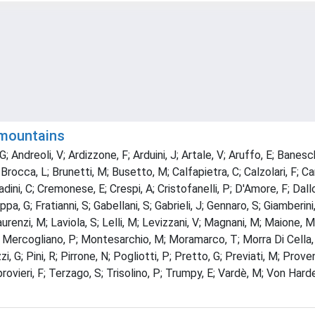
 mountains
G; Andreoli, V; Ardizzone, F; Arduini, J; Artale, V; Aruffo, E; Banesc
rocca, L; Brunetti, M; Busetto, M; Calfapietra, C; Calzolari, F; Ca
adini, C; Cremonese, E; Crespi, A; Cristofanelli, P; D'Amore, F; Dallo,
ilippa, G; Fratianni, S; Gabellani, S; Gabrieli, J; Gennaro, S; Giamberi
aurenzi, M; Laviola, S; Lelli, M; Levizzani, V; Magnani, M; Maione, 
 Mercogliano, P; Montesarchio, M; Moramarco, T; Morra Di Cella, U
zzi, G; Pini, R; Pirrone, N; Pogliotti, P; Pretto, G; Previati, M; Pro
vieri, F; Terzago, S; Trisolino, P; Trumpy, E; Vardè, M; Von Harden