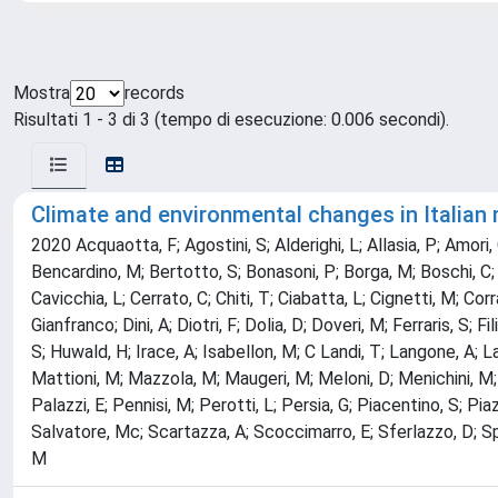
Mostra
records
Risultati 1 - 3 di 3 (tempo di esecuzione: 0.006 secondi).
Climate and environmental changes in Italian
2020 Acquaotta, F; Agostini, S; Alderighi, L; Allasia, P; Amori, 
Bencardino, M; Bertotto, S; Bonasoni, P; Borga, M; Boschi, C; B
Cavicchia, L; Cerrato, C; Chiti, T; Ciabatta, L; Cignetti, M; Corr
Gianfranco; Dini, A; Diotri, F; Dolia, D; Doveri, M; Ferraris, S; F
S; Huwald, H; Irace, A; Isabellon, M; C Landi, T; Langone, A; L
Mattioni, M; Mazzola, M; Maugeri, M; Meloni, D; Menichini, M;
Palazzi, E; Pennisi, M; Perotti, L; Persia, G; Piacentino, S; Pia
Salvatore, Mc; Scartazza, A; Scoccimarro, E; Sferlazzo, D; Spro
M