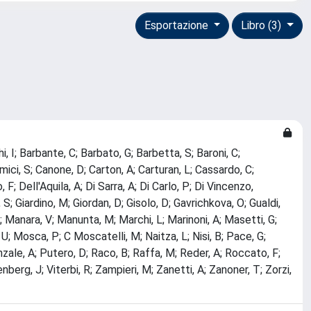
Esportazione
Libro (3)
hi, I; Barbante, C; Barbato, G; Barbetta, S; Baroni, C;
mici, S; Canone, D; Carton, A; Carturan, L; Cassardo, C;
 F; Dell'Aquila, A; Di Sarra, A; Di Carlo, P; Di Vincenzo,
ni, S; Giardino, M; Giordan, D; Gisolo, D; Gavrichkova, O; Gualdi,
M; Manara, V; Manunta, M; Marchi, L; Marinoni, A; Masetti, G;
; Mosca, P; C Moscatelli, M; Naitza, L; Nisi, B; Pace, G;
venzale, A; Putero, D; Raco, B; Raffa, M; Reder, A; Roccato, F;
berg, J; Viterbi, R; Zampieri, M; Zanetti, A; Zanoner, T; Zorzi,