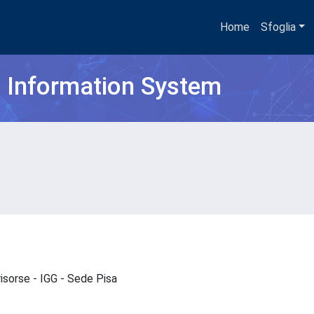
Home
Sfoglia
h Information System
risorse - IGG - Sede Pisa